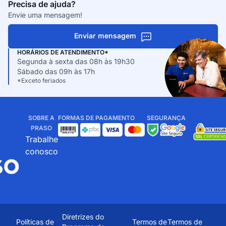
Precisa de ajuda?
Envie uma mensagem!
Enviar mensagem
HORÁRIOS DE ATENDIMENTO*
Segunda à sexta das 08h às 19h30
Sábado das 09h às 17h
*Exceto feriados
SOBRE A
FORMAS DE PAGAMENTO
SEGURANÇA
PRASO
Trabalhe
conosco
Diretrizes do
Políticas de
Termos de
Termos de