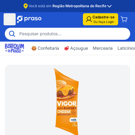
Você está em
Região Metropolitana do Recife
Cadastre-se
Ou faça Login
🍪 Confeitaria
🥩 Açougue
Mercearia
Laticíni