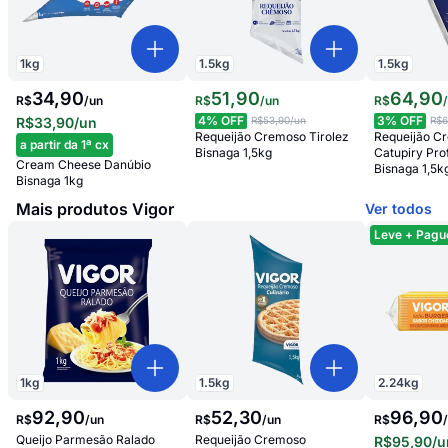
1
kg
1.5
kg
1.5
kg
34,90
51
,
90
64
,
90
R$
/
un
R$
/
un
R$
4
% OFF
3
% OFF
R$33,90
/un
R$53,90
/un
R$6
Requeijão Cremoso Tirolez
Requeijão Cr
a partir da 1ª cx
Bisnaga 1,5kg
Catupiry Prof
Cream Cheese Danúbio
Bisnaga 1,5k
Bisnaga 1kg
Mais produtos Vigor
Ver todos
Leve + Pagu
1.5
kg
1
kg
2.24
kg
52
,
30
92
,
90
96,90
R$
/
un
R$
/
un
R$
Requeijão Cremoso
Queijo Parmesão Ralado
R$95,90
/u