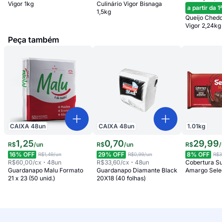
Culinário Vigor Bisnaga
Vigor 1kg
a partir da 1
1,5kg
Queijo Chedd
Vigor 2,24kg 
Peça também
CAIXA
48
un
CAIXA
48
un
1.01
kg
1
,
25
0
,
70
29
,
99
R$
/
un
R$
/
un
R$
/
16
% OFF
29
% OFF
8
% OFF
R$1,49
/un
R$0,99
/un
R$3
R$60,00
/cx
48
un
R$33,60
/cx
48
un
Cobertura S
Guardanapo Malu Formato
Guardanapo Diamante Black
Amargo Sele
21 x 23 (50 unid.)
20X18 (40 folhas)