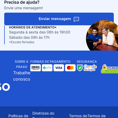
Precisa de ajuda?
Envie uma mensagem!
Enviar mensagem
HORÁRIOS DE ATENDIMENTO*
Segunda à sexta das 08h às 19h30
Sábado das 09h às 17h
*Exceto feriados
SOBRE A
FORMAS DE PAGAMENTO
SEGURANÇA
PRASO
Trabalhe
conosco
Diretrizes do
Políticas de
Termos de
Termos de