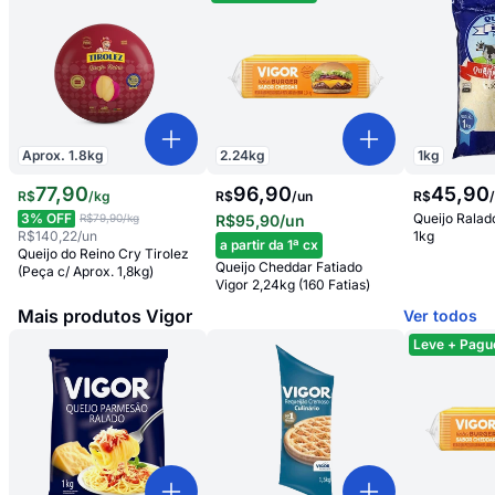
Aprox.
1.8
kg
2.24
kg
1
kg
77
,
90
96,90
45
,
90
R$
/
kg
R$
/
un
R$
3
% OFF
Queijo Ralado
R$79,90
/kg
R$95,90
/un
R$140,22
/un
1kg
a partir da 1ª cx
Queijo do Reino Cry Tirolez
Queijo Cheddar Fatiado
(Peça c/ Aprox. 1,8kg)
Vigor 2,24kg (160 Fatias)
Mais produtos Vigor
Ver todos
Leve + Pagu