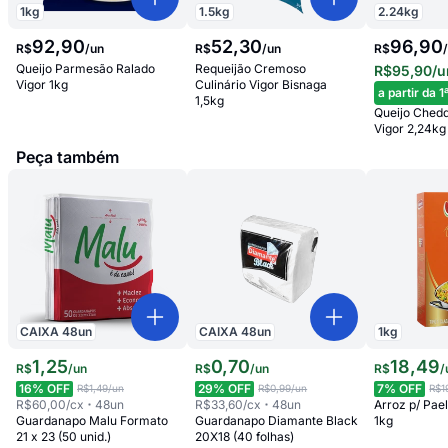
1.5
kg
1
kg
2.24
kg
52
,
30
92
,
90
96,90
R$
/
un
R$
/
un
R$
Requeijão Cremoso
Queijo Parmesão Ralado
R$95,90
/u
Culinário Vigor Bisnaga
Vigor 1kg
a partir da 1
1,5kg
Queijo Chedd
Vigor 2,24kg 
Peça também
CAIXA
48
un
CAIXA
48
un
1
kg
1
,
25
0
,
70
18
,
49
R$
/
un
R$
/
un
R$
/
16
% OFF
29
% OFF
7
% OFF
R$1,49
/un
R$0,99
/un
R$1
R$60,00
/cx
48
un
R$33,60
/cx
48
un
Arroz p/ Pae
Guardanapo Malu Formato
Guardanapo Diamante Black
1kg
21 x 23 (50 unid.)
20X18 (40 folhas)