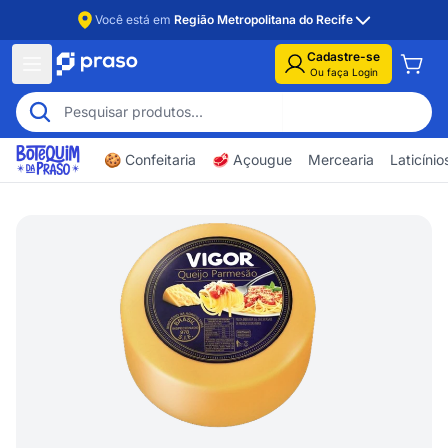
Você está em
Região Metropolitana do Recife
Cadastre-se
Ou faça Login
🍪 Confeitaria
🥩 Açougue
Mercearia
Laticíni