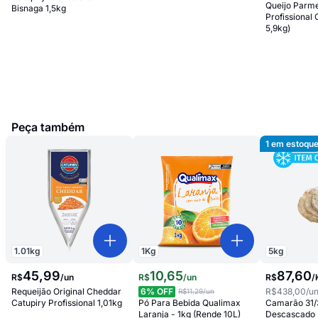
Queijo Parm
Bisnaga 1,5kg
Profissional 
5,9kg)
Peça também
1
em estoqu
1.01
kg
1
Kg
5
kg
45
,
99
10
,
65
87
,
60
R$
/
un
R$
/
un
R$
/
Requeijão Original Cheddar
6
% OFF
R$438,00
/u
R$11,29
/un
Catupiry Profissional 1,01kg
Pó Para Bebida Qualimax
Camarão 31/
Laranja - 1kg (Rende 10L)
Descascado 