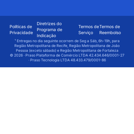
Diretrizes do
Políticas de
Termos de
Termos de
Programa de
Privacidade
Serviço
Reembolso
Indicação
¹ Entregas no dia seguinte ocorrem de Seg a Sáb, 6h-19h, para
Região Metropolitana de Recife, Região Metropolitana de João
Pessoa (exceto sábado) e Região Metropolitana de Fortaleza
© 2026 · Praso Plataforma de Comércio LTDA 42.434.646/0001-27
· Praso Tecnologia LTDA 48.433.479/0001-86