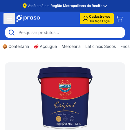
Você está em
Região Metropolitana do Recife
Cadastre-se
Ou faça Login
🍪 Confeitaria
🥩 Açougue
Mercearia
Laticínios Secos
Frios