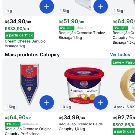
1
kg
1.5
kg
1.5
kg
34,90
51
,
90
64
,
90
R$
/
un
R$
/
un
R$
4
% OFF
3
% OFF
R$33,90
/un
R$53,90
/un
R$6
Requeijão Cremoso Tirolez
Requeijão Cr
a partir da 1ª cx
Bisnaga 1,5kg
Catupiry Prof
Cream Cheese Danúbio
Bisnaga 1,5k
Bisnaga 1kg
Mais produtos Catupiry
Ver todos
Leve + Pagu
1.5
kg
1.01
kg
Aprox.
5.9
K
64
,
90
34
,
99
92,75
R$
/
un
R$
/
un
R$
/
3
% OFF
Requeijão Cremoso Balde
R$66,90
/un
R$92,66
/K
Requeijão Cremoso Original
Catupiry 1,01kg
a partir da 2
Catupiry Profissional