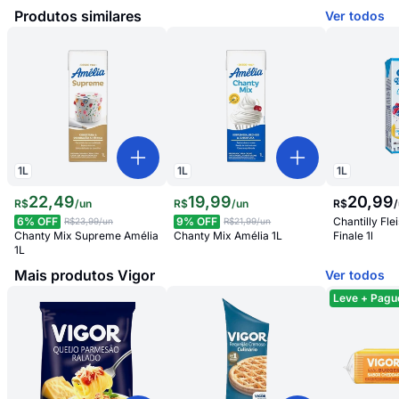
Produtos similares
Ver todos
1
L
1
L
1
L
22
,
49
19
,
99
20
,
99
R$
/
un
R$
/
un
R$
/
6
% OFF
9
% OFF
Chantilly Fl
R$23,99
/un
R$21,99
/un
Chanty Mix Supreme Amélia
Chanty Mix Amélia 1L
Finale 1l
1L
Mais produtos Vigor
Ver todos
Leve + Pagu