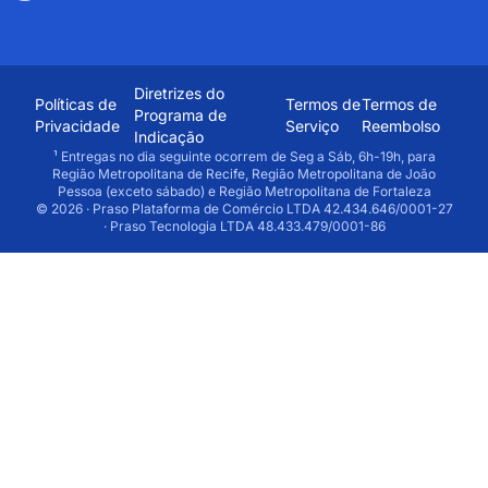
Diretrizes do
Políticas de
Termos de
Termos de
Programa de
Privacidade
Serviço
Reembolso
Indicação
¹ Entregas no dia seguinte ocorrem de Seg a Sáb, 6h-19h, para
Região Metropolitana de Recife, Região Metropolitana de João
Pessoa (exceto sábado) e Região Metropolitana de Fortaleza
© 2026 · Praso Plataforma de Comércio LTDA 42.434.646/0001-27
· Praso Tecnologia LTDA 48.433.479/0001-86