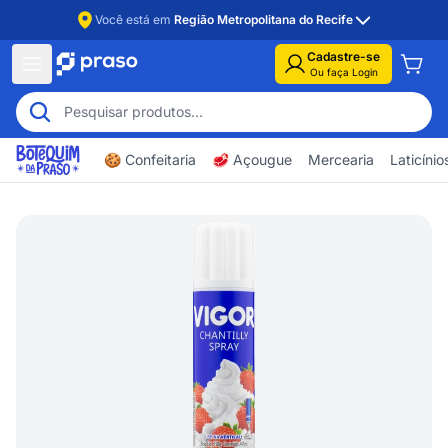
Você está em
Região Metropolitana do Recife
Cadastre-se
Ou faça Login
🍪 Confeitaria
🥩 Açougue
Mercearia
Laticíni