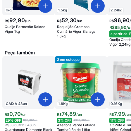
1.5
kg
1
kg
2.24
kg
52
,
30
92
,
90
96,90
R$
/
un
R$
/
un
R$
Requeijão Cremoso
Queijo Parmesão Ralado
R$95,90
/u
Culinário Vigor Bisnaga
Vigor 1kg
a partir da 1
1,5kg
Queijo Chedd
Vigor 2,24kg 
Peça também
2
em estoque
CAIXA
48
un
1.8
Kg
0.16
Kg
0
,
70
74
,
89
7
,
99
R$
/
un
R$
/
un
R$
/
un
29
% OFF
3
% OFF
11
% OFF
R$0,99
/un
R$76,89
/un
R$
R$33,60
/cx
48
un
Azeitona Verde Fatiada
Kit Pote e 
Guardanapo Diamante Black
Tambaú Balde 1,8kg
145ml Crista