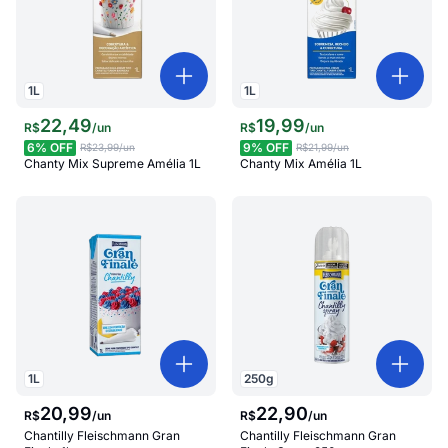
1
L
1
L
22
,
49
19
,
99
R$
/
un
R$
/
un
6
% OFF
9
% OFF
R$23,99
/un
R$21,99
/un
Chanty Mix Supreme Amélia 1L
Chanty Mix Amélia 1L
1
L
250
g
20
,
99
22
,
90
R$
/
un
R$
/
un
Chantilly Fleischmann Gran
Chantilly Fleischmann Gran