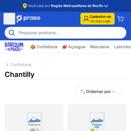
Você está em
Região Metropolitana do Recife
Cadastre-se
Ou faça Login
🍪 Confeitaria
🥩 Açougue
Mercearia
Laticíni
Confeitaria
Chantilly
Ordernar por