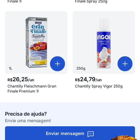
Finale 1l
Finale Spray 250g
1
L
250
g
26
,
25
24
,
79
R$
/
un
R$
/
un
Chantilly Fleischmann Gran
Chantilly Spray Vigor 250g
Finale Premium 1l
Precisa de ajuda?
Envie uma mensagem!
Enviar mensagem