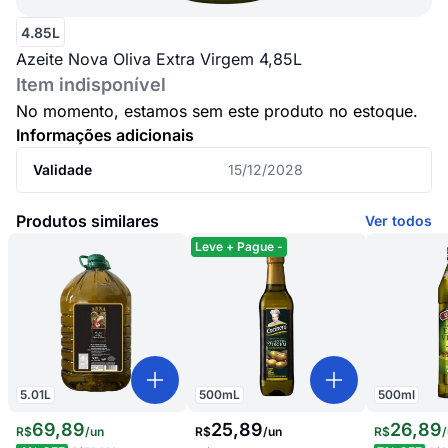
4.85L
Azeite Nova Oliva Extra Virgem 4,85L
Item indisponível
No momento, estamos sem este produto no estoque.
Informações adicionais
Validade
15/12/2028
Produtos similares
Ver todos
Leve + Pague -
5.01
L
500
mL
500
ml
69
,
89
25,89
26
,
89
R$
/
un
R$
/
un
R$
/