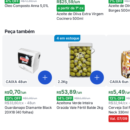
4
% OFF
7
% OFF
R$72,89
/un
R$25,59
/un
R$2
Óleo Composto Anna 5,01L
Azeite de Ol
a partir da 1ª cx
Borges 500m
Azeite de Oliva Extra Virgem
Cocinero 500ml
Peça também
4
em estoque
CAIXA
48
un
2.2
Kg
CAIXA
6
un
0
,
70
53
,
89
5
,
49
R$
/
un
R$
/
un
R$
/
u
29
% OFF
14
% OFF
13
% OFF
R$0,99
/un
R$62,89
/un
R$
R$33,60
/cx
48
un
Azeitona Verde Inteira
R$32,94
/cx
Guardanapo Diamante Black
Graúda Vale Fértil Balde 2kg
Cerveja Sol
20X18 (40 folhas)
Neck 330ml
Val. 07/09