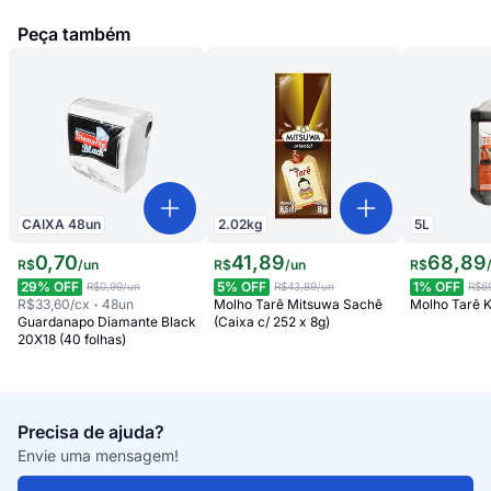
Peça também
CAIXA
48
un
2.02
kg
5
L
0
,
70
41
,
89
68
,
89
R$
/
un
R$
/
un
R$
29
% OFF
5
% OFF
1
% OFF
R$0,99
/un
R$43,89
/un
R$6
R$33,60
/cx
48
un
Molho Tarê Mitsuwa Sachê
Molho Tarê K
Guardanapo Diamante Black
(Caixa c/ 252 x 8g)
20X18 (40 folhas)
Precisa de ajuda?
Envie uma mensagem!