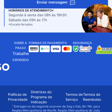
Enviar mensagem
HORÁRIOS DE ATENDIMENTO*
Segunda à sexta das 08h às 19h30
Sábado das 09h às 17h
*Exceto feriados
SOBRE A
FORMAS DE PAGAMENTO
SEGURANÇA
PRASO
Trabalhe
conosco
Diretrizes do
Políticas de
Termos de
Termos de
Programa de
Privacidade
Serviço
Reembolso
Indicação
¹ Entregas no dia seguinte ocorrem de Seg a Sáb, 6h-19h, para
Região Metropolitana de Recife, Região Metropolitana de João