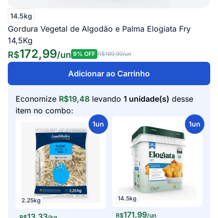
14.5kg
Gordura Vegetal de Algodão e Palma Elogiata Fry
14,5Kg
172,99
R$
/
un
9
% OFF
R$189,99
/un
Adicionar ao Carrinho
Economize
R$
19,48
levando
1
unidade(s)
desse
item no combo:
1
un
1
un
14.5
kg
2.25
kg
171
,
99
13
,
33
R$
/
un
R$
/
kg