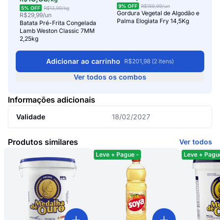
9
% OFF
R$189,99
/un
5
% OFF
R$13,99
/kg
Gordura Vegetal de Algodão e
R$29,99
/un
Palma Elogiata Fry 14,5Kg
Batata Pré-Frita Congelada
Lamb Weston Classic 7MM
2,25kg
Adicionar ao carrinho
R$
201,98
(
2
itens)
Ver todos os combos
Informações adicionais
Validade
18/02/2027
Produtos similares
Ver todos
Leve + Pague -
Leve + Pagu