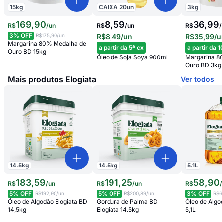
15
kg
CAIXA
20
un
3
kg
169
,
90
8,59
36,99
R$
/
un
R$
/
un
R$
/
3
% OFF
R$175,90
/un
R$8,49
/un
R$35,99
/u
Margarina 80% Medalha de
a partir da 5ª cx
a partir da 
Ouro BD 15kg
Óleo de Soja Soya 900ml
Margarina 8
Ouro BD 3kg
Mais produtos Elogiata
Ver todos
14.5
kg
14.5
kg
5.1
L
183
,
59
191
,
25
58
,
90
R$
/
un
R$
/
un
R$
5
% OFF
5
% OFF
3
% OFF
R$192,90
/un
R$200,89
/un
R$6
Óleo de Algodão Elogiata BD
Gordura de Palma BD
Óleo de Algo
14,5kg
Elogiata 14.5kg
5,1L