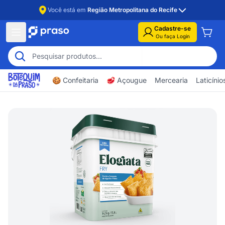
Você está em
Região Metropolitana do Recife
Cadastre-se
Ou faça Login
🍪 Confeitaria
🥩 Açougue
Mercearia
Laticíni