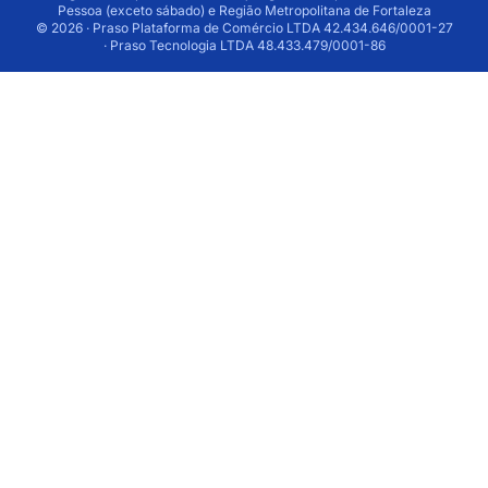
Pessoa (exceto sábado) e Região Metropolitana de Fortaleza
© 2026 · Praso Plataforma de Comércio LTDA 42.434.646/0001-27
· Praso Tecnologia LTDA 48.433.479/0001-86