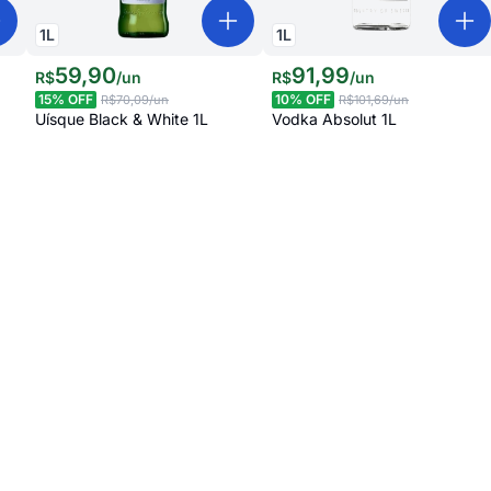
1
L
1
L
59
,
90
91
,
99
R$
/
un
R$
/
un
15
% OFF
10
% OFF
R$70,09
/un
R$101,69
/un
Uísque Black & White 1L
Vodka Absolut 1L