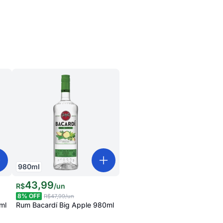
980
ml
43
,
99
R$
/
un
8
% OFF
R$47,99
/un
ml
Rum Bacardí Big Apple 980ml