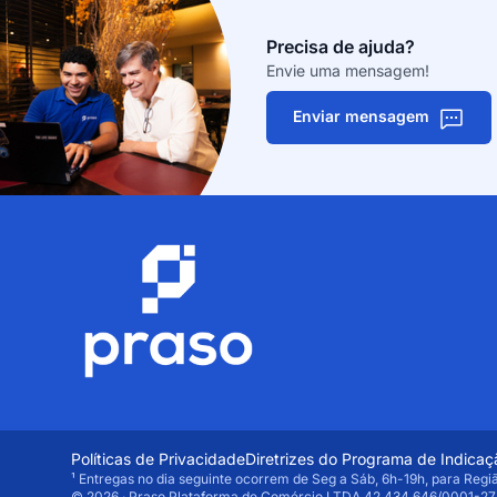
Precisa de ajuda?
Envie uma mensagem!
Enviar mensagem
Políticas de Privacidade
Diretrizes do Programa de Indicaç
¹ Entregas no dia seguinte ocorrem de Seg a Sáb, 6h-19h, para Regi
© 2026 · Praso Plataforma de Comércio LTDA 42.434.646/0001-27