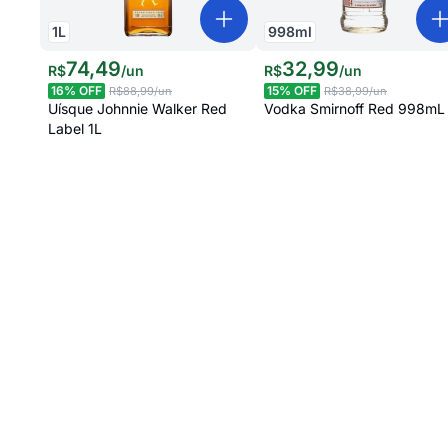
1
L
998
ml
74
,
49
32
,
99
R$
/
un
R$
/
un
16
% OFF
15
% OFF
R$88,99
/un
R$38,99
/un
Uísque Johnnie Walker Red
Vodka Smirnoff Red 998mL
Label 1L