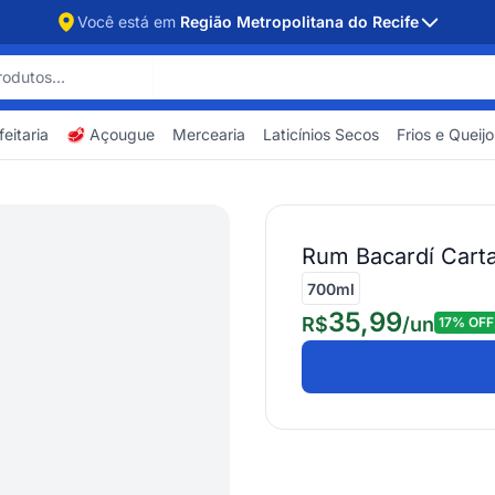
Você está em
Região Metropolitana do Recife
eitaria
🥩 Açougue
Mercearia
Laticínios Secos
Frios e Queijo
Rum Bacardí Cart
700ml
35,99
R$
/
un
17
% OFF