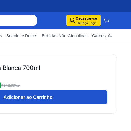
Cadastre-se
Ou faça Login
s
Snacks e Doces
Bebidas Não-Alcoólicas
Carnes, Aves e Pes
a Blanca 700ml
R$42,99
/un
Adicionar ao Carrinho