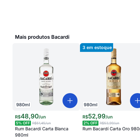
Mais produtos Bacardi
3
em estoque
980
ml
980
ml
48
,
90
52
,
99
R$
/
un
R$
/
un
5
% OFF
2
% OFF
R$51,45
/un
R$53,99
/un
Rum Bacardí Carta Blanca
Rum Bacardí Carta Oro 980
980ml