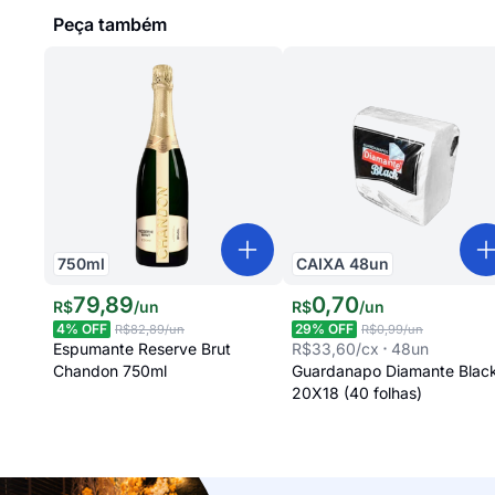
Peça também
750
ml
CAIXA
48
un
79
,
89
0
,
70
R$
/
un
R$
/
un
4
% OFF
29
% OFF
R$82,89
/un
R$0,99
/un
Espumante Reserve Brut
R$33,60
/cx
48
un
Chandon 750ml
Guardanapo Diamante Blac
20X18 (40 folhas)