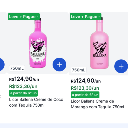
Leve + Pague -
Leve + Pague -
750
mL
750
mL
124,90
R$
/
un
124,90
R$
/
un
R$123,30
/un
R$123,30
/un
a partir da 6ª un
a partir da 6ª un
k
Licor Ballena Creme de Coco
Licor Ballena Creme de
com Tequila 750ml
Morango com Tequila 750ml