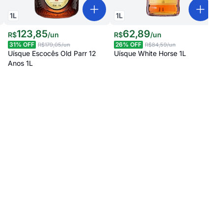
1
L
1
L
123
,
85
62
,
89
R$
/
un
R$
/
un
31
% OFF
26
% OFF
R$179,05
/un
R$84,59
/un
Uísque Escocês Old Parr 12
Uísque White Horse 1L
Anos 1L