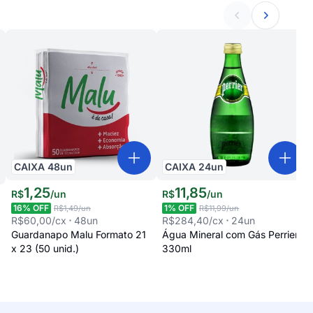
CAIXA
48
un
CAIXA
24
un
1
,
25
11
,
85
R$
/
un
R$
/
un
16
% OFF
1
% OFF
R$1,49
/un
R$11,99
/un
R$60,00
/cx
48
un
R$284,40
/cx
24
un
Guardanapo Malu Formato 21
Água Mineral com Gás Perrier
x 23 (50 unid.)
330ml