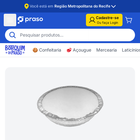
Você está em
Região Metropolitana do Recife
Cadastre-se
Ou faça Login
🍪 Confeitaria
🥩 Açougue
Mercearia
Laticíni