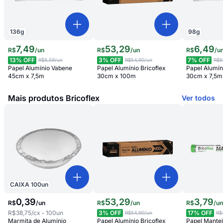
136
g
98
g
7
,
49
53
,
29
6
,
49
R$
/
un
R$
/
un
R$
/
u
13
% OFF
3
% OFF
7
% OFF
R$8,59
/un
R$54,90
/un
R$6
Papel Alumínio Vabene
Papel Alumínio Bricoflex
Papel Alumí
45cm x 7,5m
30cm x 100m
30cm x 7,5m
Mais produtos Bricoflex
Ver todos
CAIXA
100
un
0
,
39
53
,
29
3
,
79
R$
/
un
R$
/
un
R$
/
u
R$38,75
/cx
100
un
3
% OFF
17
% OFF
R$54,90
/un
R$
Marmita de Alumínio
Papel Alumínio Bricoflex
Papel Mantei