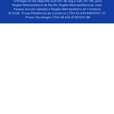
¹ Entregas no dia seguinte ocorrem de Seg a Sáb, 6h-19h, para
Região Metropolitana de Recife, Região Metropolitana de João
Pessoa (exceto sábado) e Região Metropolitana de Fortaleza
© 2026 · Praso Plataforma de Comércio LTDA 42.434.646/0001-27
· Praso Tecnologia LTDA 48.433.479/0001-86