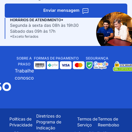
Enviar mensagem
HORÁRIOS DE ATENDIMENTO*
Segunda à sexta das 08h às 19h30
Sábado das 09h às 17h
*Exceto feriados
SOBRE A
FORMAS DE PAGAMENTO
SEGURANÇA
PRASO
Trabalhe
conosco
Diretrizes do
Políticas de
Termos de
Termos de
Programa de
Privacidade
Serviço
Reembolso
Indicação