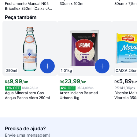
Fechamento Manual N05
30cm x 100m
30cm x 7,5m
Bricoflex 350ml (Caixa c/
100)
Peça também
250
ml
1.01
kg
CAIXA
24
u
9
,
99
23
,
99
5
,
89
R$
/
un
R$
/
un
R$
/
u
3
% OFF
4
% OFF
R$141,36
/cx
R$10,25
/un
R$24,89
/un
Água Mineral sem Gás
Arroz Indiano Basmati
Biscoito Mai
Acqua Panna Vidro 250ml
Urbano 1kg
Vitarella 350
Precisa de ajuda?
Envie uma mensagem!