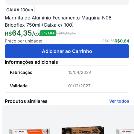
CAIXA 100un
Marmita de Alumínio Fechamento Máquina N08
Bricoflex 750ml (Caixa c/ 100)
64,35
R$
/
cx
3
% OFF
R$65,99
/cx
Preço por unidade:
R$0,64
R$0,66
Adicionar ao Carrinho
Informações adicionais
Fabricação
15/04/2024
Validade
01/12/2027
Produtos similares
Ver todos