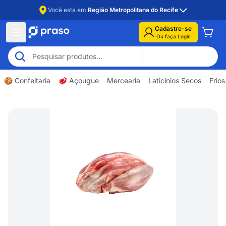
Você está em
Região Metropolitana do Recife
Cadastre-se
Ou faça Login
🍪 Confeitaria
🥩 Açougue
Mercearia
Laticínios Secos
Frios