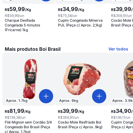
59
,
99
34
,
99
39
,
99
R$
/
Kg
R$
/
Kg
R$
/
R$59,99
/un
R$75,58
/un
R$359,91
/un
Charque Desfiada
Cupim Congelado Minerva
Coxão Mole R
Congelada 5 minutos
PUL (Peça c/ Aprox. 2,1kg)
Brasil (Peça 
(Fricarne) 1kg
Mais produtos Boi Brasil
Ver todos
Aprox.
1.7
kg
Aprox.
9
kg
Aprox.
3.9
k
81
,
99
39
,
99
34
,
90
R$
/
Kg
R$
/
Kg
R$
/
R$139,38
/un
R$359,91
/un
R$136,11
/un
Filé Mignon sem Cordão 3/4
Coxão Mole Resfriado Boi
Cupim Congel
Congelado Boi Brasil (Peça
Brasil (Peça c/ Aprox. 9kg)
(Peça c/ Apr
c/ Aprox. 1,7kg)