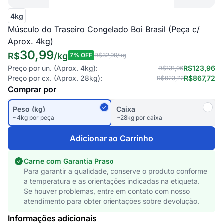
4kg
Músculo do Traseiro Congelado Boi Brasil (Peça c/
Aprox. 4kg)
30,99
R$
/
kg
7
% OFF
R$32,99
/kg
Preço por un. (Aprox.
4kg
):
R$123,96
R$131,96
Preço por cx. (Aprox.
28kg
):
R$867,72
R$923,72
Comprar por
Peso (kg)
Caixa
~4kg por peça
~28kg por caixa
Adicionar ao Carrinho
Carne com Garantia Praso
Para garantir a qualidade, conserve o produto conforme
a temperatura e as orientações indicadas na etiqueta.
Se houver problemas, entre em contato com nosso
atendimento para obter orientações sobre devolução.
Informações adicionais