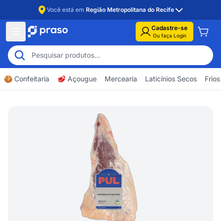
Você está em
Região Metropolitana do Recife
Cadastre-se
Ou faça Login
🍪 Confeitaria
🥩 Açougue
Mercearia
Laticínios Secos
Frios