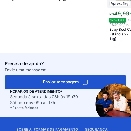
Aprox.
1
kg
49
,
99
R$
17
% OFF
R$
R$49,99
/un
Baby Beef C
Estância 92 
1kg)
Precisa de ajuda?
Envie uma mensagem!
Enviar mensagem
HORÁRIOS DE ATENDIMENTO*
Segunda à sexta das 08h às 19h30
Sábado das 09h às 17h
*Exceto feriados
SOBRE A
FORMAS DE PAGAMENTO
SEGURANÇA