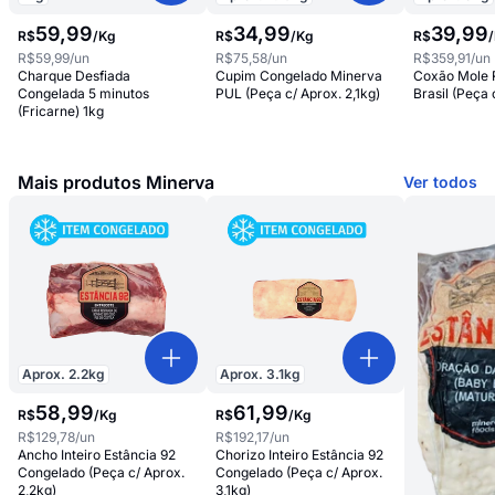
59
,
99
34
,
99
39
,
99
R$
/
Kg
R$
/
Kg
R$
/
R$59,99
/un
R$75,58
/un
R$359,91
/un
Charque Desfiada
Cupim Congelado Minerva
Coxão Mole R
Congelada 5 minutos
PUL (Peça c/ Aprox. 2,1kg)
Brasil (Peça 
(Fricarne) 1kg
Mais produtos Minerva
Ver todos
Aprox.
2.2
kg
Aprox.
3.1
kg
58
,
99
61
,
99
R$
/
Kg
R$
/
Kg
R$129,78
/un
R$192,17
/un
Ancho Inteiro Estância 92
Chorizo Inteiro Estância 92
Congelado (Peça c/ Aprox.
Congelado (Peça c/ Aprox.
2,2kg)
3,1kg)