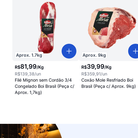
Aprox.
1.7
kg
Aprox.
9
kg
81
,
99
39
,
99
R$
/
Kg
R$
/
Kg
R$139,38
/un
R$359,91
/un
Filé Mignon sem Cordão 3/4
Coxão Mole Resfriado Boi
Congelado Boi Brasil (Peça c/
Brasil (Peça c/ Aprox. 9kg)
Aprox. 1,7kg)