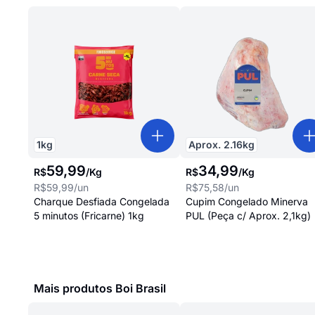
1
kg
Aprox.
2.16
kg
59
,
99
34
,
99
R$
/
Kg
R$
/
Kg
R$59,99
/un
R$75,58
/un
Charque Desfiada Congelada
Cupim Congelado Minerva
5 minutos (Fricarne) 1kg
PUL (Peça c/ Aprox. 2,1kg)
Mais produtos Boi Brasil