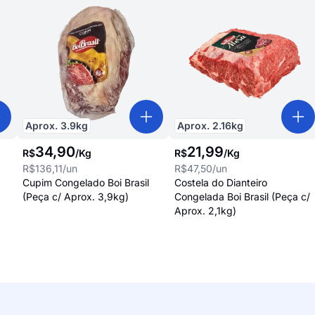
Aprox.
3.9
kg
Aprox.
2.16
kg
34
,
90
21
,
99
R$
/
Kg
R$
/
Kg
R$136,11
/un
R$47,50
/un
Cupim Congelado Boi Brasil
Costela do Dianteiro
(Peça c/ Aprox. 3,9kg)
Congelada Boi Brasil (Peça c/
Aprox. 2,1kg)