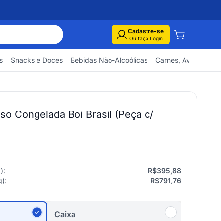
Cadastre-se
Ou faça Login
s
Snacks e Doces
Bebidas Não-Alcoólicas
Carnes, Aves e Pes
so Congelada Boi Brasil (Peça c/
g
):
R$395,88
g
):
R$791,76
Caixa