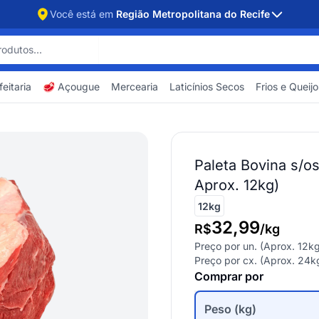
Você está em
Região Metropolitana do Recife
eitaria
🥩 Açougue
Mercearia
Laticínios Secos
Frios e Queijo
Paleta Bovina s/os
Aprox. 12kg)
12kg
32,99
R$
/
kg
Preço por un. (Aprox.
12k
Preço por cx. (Aprox.
24k
Comprar por
Peso (kg)