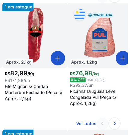
1
em estoque
Aprox.
2.1
kg
Aprox.
1.2
kg
82
,
99
76
,
98
R$
/
Kg
R$
/
kg
6
% OFF
R$174,28
/un
R$81,99
/kg
R$92,37
/un
Filé Mignon s/ Cordão
Picanha Uruguaia Leve
Masterboi Resfriado (Peça c/
Congelada Pul (Peça c/
Aprox. 2,1kg)
Aprox. 1,2kg)
Ver todos
1
em estoque