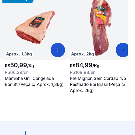
Aprox.
1.3
kg
Aprox.
2
kg
50
,
99
84
,
99
R$
/
Kg
R$
/
Kg
R$66,29
/un
R$169,98
/un
Maminha Grill Congelada
Filé Mignon Sem Cordão 4/5
Bonutt (Peça c/ Aprox. 1,3kg)
Resfriado Boi Brasil (Peça c/
Aprox. 2kg)