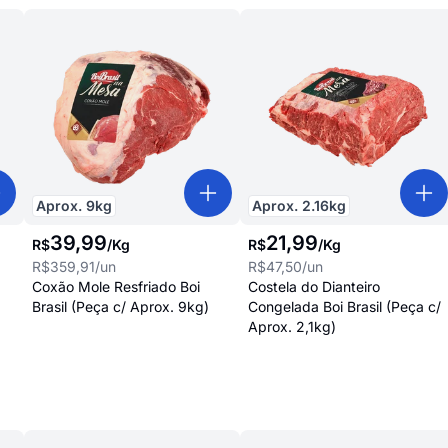
Aprox.
9
kg
Aprox.
2.16
kg
39
,
99
21
,
99
R$
/
Kg
R$
/
Kg
R$359,91
/un
R$47,50
/un
Coxão Mole Resfriado Boi
Costela do Dianteiro
Brasil (Peça c/ Aprox. 9kg)
Congelada Boi Brasil (Peça c/
Aprox. 2,1kg)