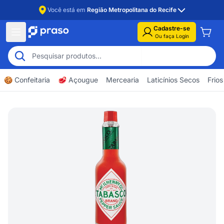
Você está em
Região Metropolitana do Recife
Cadastre-se
Ou faça Login
🍪 Confeitaria
🥩 Açougue
Mercearia
Laticínios Secos
Frios