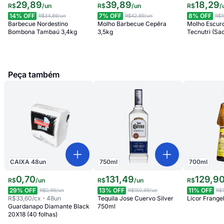
29
,
89
39
,
89
18
,
29
R$
/
un
R$
/
un
R$
/
14
% OFF
7
% OFF
8
% OFF
R$34,89
/un
R$42,89
/un
R$1
Barbecue Nordestino
Molho Barbecue Cepêra
Molho Escur
Bombona Tambaú 3,4kg
3,5kg
Tecnutri (Sa
Peça também
CAIXA
48
un
750
ml
700
ml
0
,
70
131
,
49
129
,
9
R$
/
un
R$
/
un
R$
29
% OFF
13
% OFF
11
% OFF
R$0,99
/un
R$150,99
/un
R$
R$33,60
/cx
48
un
Tequila Jose Cuervo Silver
Licor Frange
Guardanapo Diamante Black
750ml
20X18 (40 folhas)