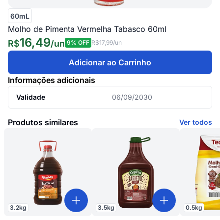
60mL
Molho de Pimenta Vermelha Tabasco 60ml
16,49
R$
/
un
9
% OFF
R$17,99
/un
Adicionar ao Carrinho
Informações adicionais
Validade
06/09/2030
Produtos similares
Ver todos
3.2
kg
3.5
kg
0.5
kg