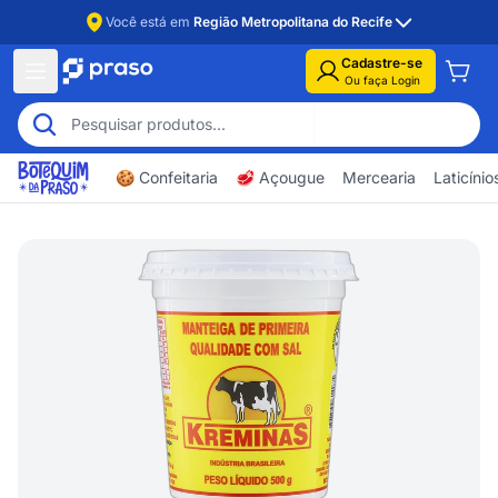
Você está em
Região Metropolitana do Recife
Cadastre-se
Ou faça Login
🍪 Confeitaria
🥩 Açougue
Mercearia
Laticíni