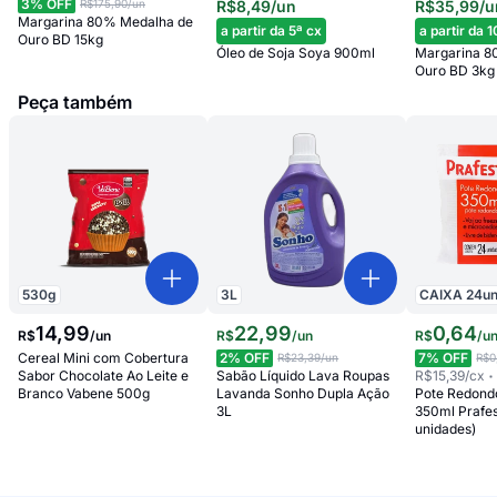
3
% OFF
R$175,90
/un
R$8,49
/un
R$35,99
/u
Margarina 80% Medalha de
a partir da 5ª cx
a partir da 
Ouro BD 15kg
Óleo de Soja Soya 900ml
Margarina 8
Ouro BD 3kg
Peça também
530
g
3
L
CAIXA
24
u
14
,
99
22
,
99
0
,
64
R$
/
un
R$
/
un
R$
/
u
Cereal Mini com Cobertura
2
% OFF
7
% OFF
R$23,39
/un
R$0
Sabor Chocolate Ao Leite e
Sabão Líquido Lava Roupas
R$15,39
/cx
Branco Vabene 500g
Lavanda Sonho Dupla Ação
Pote Redon
3L
350ml Prafes
unidades)