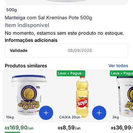
500g
Manteiga com Sal Kreminas Pote 500g
Item indisponível
No momento, estamos sem este produto no estoque.
Informações adicionais
Validade
08/09/2026
Produtos similares
Ver todos
Leve + Pague -
Leve + Pagu
15
kg
CAIXA
20
un
3
kg
169
,
90
8,59
36,99
R$
/
un
R$
/
un
R$
/