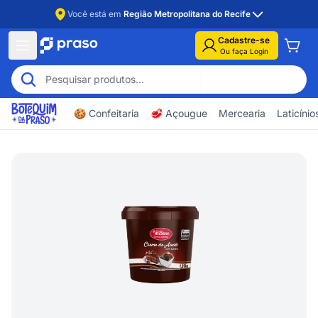
Você está em
Região Metropolitana do Recife
Cadastre-se
Ou faça Login
🍪 Confeitaria
🥩 Açougue
Mercearia
Laticíni