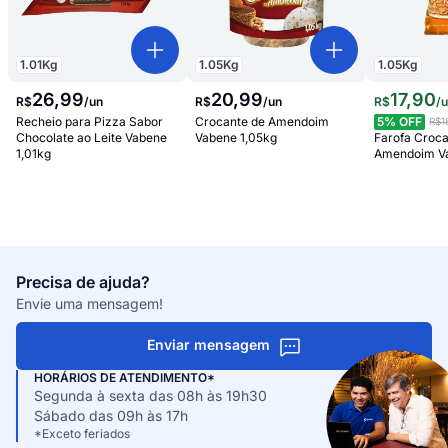
1.01
Kg
1.05
Kg
1.05
Kg
26
,
99
20
,
99
17
,
90
R$
/
un
R$
/
un
R$
/
Recheio para Pizza Sabor
Crocante de Amendoim
5
% OFF
R$1
Chocolate ao Leite Vabene
Vabene 1,05kg
Farofa Croca
1,01kg
Amendoim Va
Precisa de ajuda?
Envie uma mensagem!
Enviar mensagem
HORÁRIOS DE ATENDIMENTO*
Segunda à sexta das 08h às 19h30
Sábado das 09h às 17h
*Exceto feriados