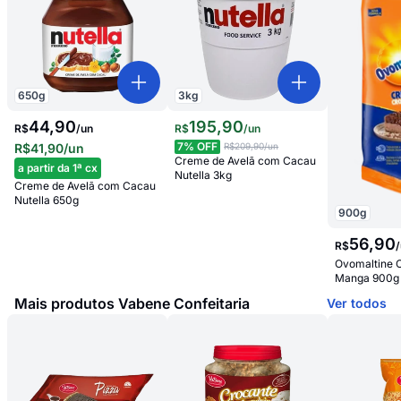
650
g
3
kg
44,90
195
,
90
R$
/
un
R$
/
un
7
% OFF
R$41,90
/un
R$209,90
/un
Creme de Avelã com Cacau
a partir da 1ª cx
Nutella 3kg
Creme de Avelã com Cacau
Nutella 650g
900
g
56
,
90
R$
/
Ovomaltine 
Manga 900g
Mais produtos Vabene Confeitaria
Ver todos