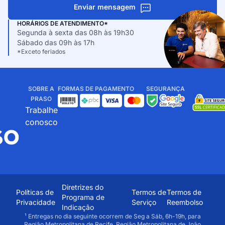
Enviar mensagem
HORÁRIOS DE ATENDIMENTO*
Segunda à sexta das 08h às 19h30
Sábado das 09h às 17h
*Exceto feriados
SOBRE A
FORMAS DE PAGAMENTO
SEGURANÇA
PRASO
Trabalhe
conosco
Diretrizes do
Políticas de
Termos de
Termos de
Programa de
Privacidade
Serviço
Reembolso
Indicação
¹ Entregas no dia seguinte ocorrem de Seg a Sáb, 6h-19h, para
Região Metropolitana de Recife, Região Metropolitana de João