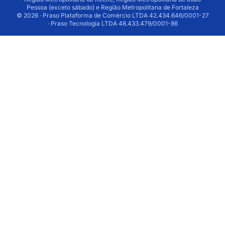
Pessoa (exceto sábado) e Região Metropolitana de Fortaleza
© 2026 · Praso Plataforma de Comércio LTDA 42.434.646/0001-27
· Praso Tecnologia LTDA 48.433.479/0001-86