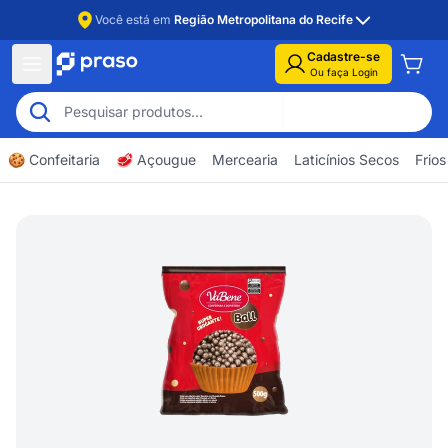
Você está em
Região Metropolitana do Recife
Cadastre-se
Ou faça Login
🍪 Confeitaria
🥩 Açougue
Mercearia
Laticínios Secos
Frios