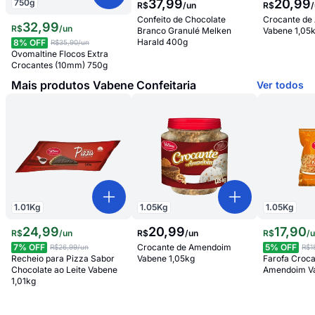
37
,
99
20
,
99
750
g
R$
/
un
R$
/
Confeito de Chocolate
Crocante d
32
,
99
R$
/
un
Branco Granulé Melken
Vabene 1,05
Harald 400g
8
% OFF
R$35,90
/un
Ovomaltine Flocos Extra
Crocantes (10mm) 750g
Mais produtos Vabene Confeitaria
Ver todos
1.01
Kg
1.05
Kg
1.05
Kg
24
,
99
20
,
99
17
,
90
R$
/
un
R$
/
un
R$
/
7
% OFF
Crocante de Amendoim
5
% OFF
R$26,99
/un
R$1
Recheio para Pizza Sabor
Vabene 1,05kg
Farofa Croca
Chocolate ao Leite Vabene
Amendoim Va
1,01kg