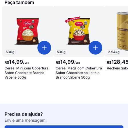
Peça também
530
g
530
g
2.54
kg
14
,
99
14
,
99
128
,
4
R$
/
un
R$
/
un
R$
Cereal Mini com Cobertura
Cereal Mega com Cobertura
Recheio Sabo
Sabor Chocolate Branco
Sabor Chocolate ao Leite e
Vabene 500g
Branco Vabene 500g
Precisa de ajuda?
Envie uma mensagem!