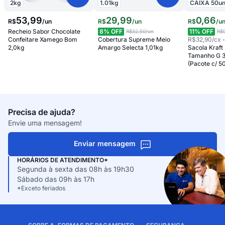
2
kg
1.01
kg
CAIXA
50
u
53
,
99
29
,
99
0
,
66
R$
/
un
R$
/
un
R$
/
u
Recheio Sabor Chocolate
8
% OFF
11
% OFF
R$32,50
/un
R$
Confeitare Xamego Bom
Cobertura Supreme Meio
R$32,90
/cx
2,0kg
Amargo Selecta 1,01kg
Sacola Kraft 
Tamanho G 3
(Pacote c/ 5
Precisa de ajuda?
Envie uma mensagem!
Enviar mensagem
HORÁRIOS DE ATENDIMENTO*
Segunda à sexta das 08h às 19h30
Sábado das 09h às 17h
*Exceto feriados