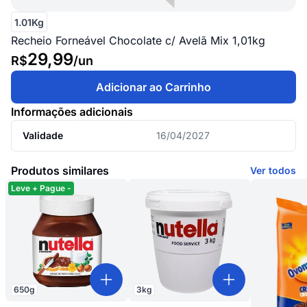
1.01Kg
Recheio Forneável Chocolate c/ Avelã Mix 1,01kg
29,99
R$
/
un
Adicionar ao Carrinho
Informações adicionais
Validade
16/04/2027
Produtos similares
Ver todos
Leve + Pague -
650
g
3
kg