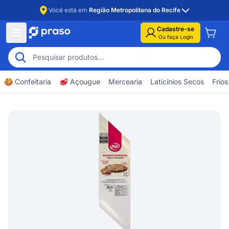
Você está em
Região Metropolitana do Recife
Cadastre-se
Ou faça Login
🍪 Confeitaria
🥩 Açougue
Mercearia
Laticínios Secos
Frios