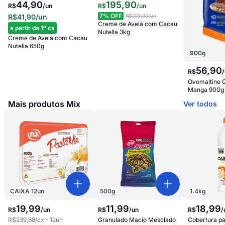
44,90
195
,
90
R$
/
un
R$
/
un
7
% OFF
R$41,90
/un
R$209,90
/un
Creme de Avelã com Cacau
a partir da 1ª cx
Nutella 3kg
Creme de Avelã com Cacau
Nutella 650g
900
g
56
,
90
R$
/
Ovomaltine 
Manga 900g
Mais produtos Mix
Ver todos
CAIXA
12
un
500
g
1.4
kg
19
,
99
11
,
99
18
,
99
R$
/
un
R$
/
un
R$
/
R$239,88
/cx
12
un
Granulado Macio Mesclado
Cobertura p