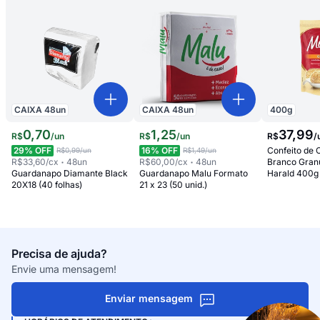
CAIXA
48
un
CAIXA
48
un
400
g
0
,
70
1
,
25
37
,
99
R$
/
un
R$
/
un
R$
/
29
% OFF
16
% OFF
Confeito de 
R$0,99
/un
R$1,49
/un
R$33,60
/cx
48
un
R$60,00
/cx
48
un
Branco Gran
Guardanapo Diamante Black
Guardanapo Malu Formato
Harald 400g
20X18 (40 folhas)
21 x 23 (50 unid.)
Precisa de ajuda?
Envie uma mensagem!
Enviar mensagem