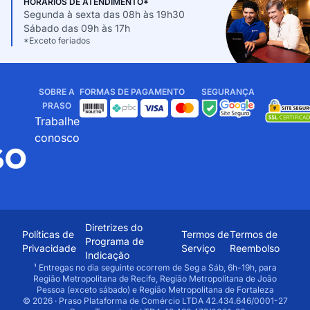
HORÁRIOS DE ATENDIMENTO*
Segunda à sexta das 08h às 19h30
Sábado das 09h às 17h
*Exceto feriados
SOBRE A
FORMAS DE PAGAMENTO
SEGURANÇA
PRASO
Trabalhe
conosco
Diretrizes do
Políticas de
Termos de
Termos de
Programa de
Privacidade
Serviço
Reembolso
Indicação
¹ Entregas no dia seguinte ocorrem de Seg a Sáb, 6h-19h, para
Região Metropolitana de Recife, Região Metropolitana de João
Pessoa (exceto sábado) e Região Metropolitana de Fortaleza
© 2026 · Praso Plataforma de Comércio LTDA 42.434.646/0001-27