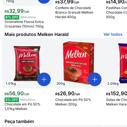
37
,
99
14
,
90
750
g
R$
/
un
R$
/
Confeito de Chocolate
Pastilhas Co
32
,
99
R$
/
un
Branco Granulé Melken
Chocolate Co
Harald 400g
500g
8
% OFF
R$35,90
/un
Ovomaltine Flocos Extra
Crocantes (10mm) 750g
Mais produtos Melken Harald
Ver todos
1.01
kg
200
g
2.05
kg
56
,
90
26
,
90
152
,
9
R$
/
un
R$
/
un
R$
5
% OFF
Chocolate em Pó 50%
Gotas de Cho
R$59,90
/un
Chocolate em Pó 50%
Melken 200g
Melken Hara
1,01kg Melken
Peça também