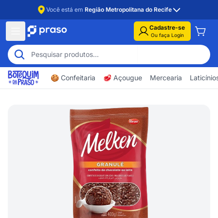
Você está em
Região Metropolitana do Recife
Cadastre-se
Ou faça Login
🍪 Confeitaria
🥩 Açougue
Mercearia
Laticíni