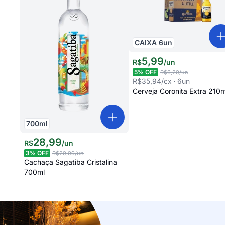
CAIXA
6
un
5
,
99
R$
/
un
5
% OFF
R$6,29
/un
R$35,94
/cx
6
un
Cerveja Coronita Extra 210m
700
ml
28
,
99
R$
/
un
3
% OFF
R$29,99
/un
Cachaça Sagatiba Cristalina
700ml