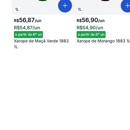
1
L
1
L
56,87
56,90
R$
/
un
R$
/
un
R$54,87
/un
R$54,90
/un
a partir da 6ª un
a partir da 6ª un
Xarope de Maçã Verde 1883
Xarope de Morango 1883 1
1L