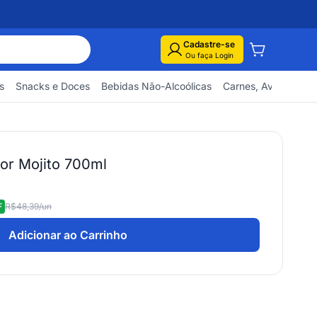
Cadastre-se
Ou faça Login
s
Snacks e Doces
Bebidas Não-Alcoólicas
Carnes, Aves e Pes
or Mojito 700ml
F
R$48,39
/un
Adicionar ao Carrinho