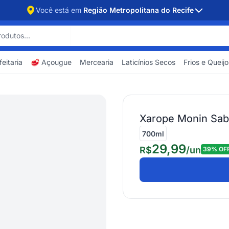
Você está em
Região Metropolitana do Recife
eitaria
🥩 Açougue
Mercearia
Laticínios Secos
Frios e Queijo
Xarope Monin Sab
700ml
29,99
R$
/
un
39
% OF