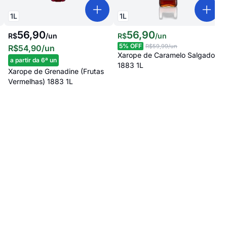
1
L
1
L
56,90
56
,
90
R$
/
un
R$
/
un
5
% OFF
R$59,99
/un
R$54,90
/un
Xarope de Caramelo Salgado
a partir da 6ª un
1883 1L
Xarope de Grenadine (Frutas
Vermelhas) 1883 1L