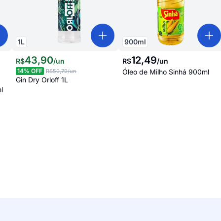
1
L
900
ml
43
,
90
12
,
49
R$
/
un
R$
/
un
14
% OFF
R$50,79
/un
Óleo de Milho Sinhá 900ml
Gin Dry Orloff 1L
l