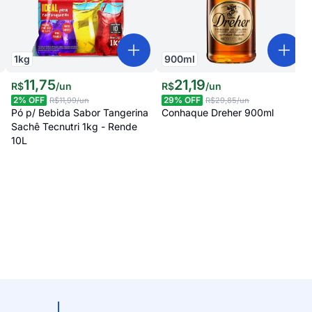
1
kg
900
ml
11
,
75
21
,
19
R$
/
un
R$
/
un
2
% OFF
29
% OFF
R$11,99
/un
R$29,85
/un
Pó p/ Bebida Sabor Tangerina
Conhaque Dreher 900ml
Sachê Tecnutri 1kg - Rende
10L