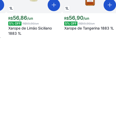
1
L
1
L
56
,
86
56
,
90
R$
/
un
R$
/
un
5
% OFF
5
% OFF
R$59,90
/un
R$59,90
/un
Xarope de Limão Siciliano
Xarope de Tangerina 1883 1L
1883 1L
L