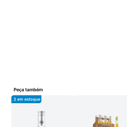
Peça também
2
em estoque