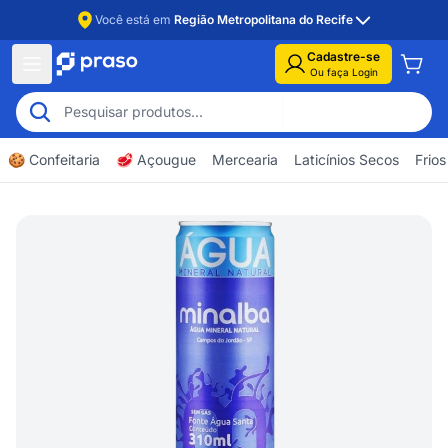
Você está em
Região Metropolitana do Recife
Cadastre-se
Ou faça Login
🍪 Confeitaria
🥩 Açougue
Mercearia
Laticínios Secos
Frios