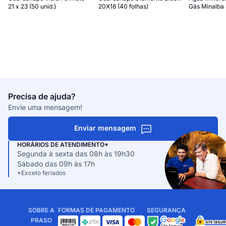
21 x 23 (50 unid.)
20X18 (40 folhas)
Gás Minalba
Precisa de ajuda?
Envie uma mensagem!
Enviar mensagem
HORÁRIOS DE ATENDIMENTO*
Segunda à sexta das 08h às 19h30
Sábado das 09h às 17h
*Exceto feriados
SOBRE A
FORMAS DE PAGAMENTO
SEGURANÇA
PRASO