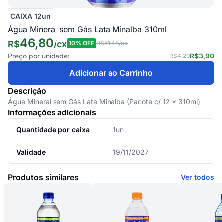
CAIXA 12un
Água Mineral sem Gás Lata Minalba 310ml
46,80
R$
/
cx
10
% OFF
R$51,48
/cx
Preço por unidade:
R$3,90
R$4,29
Adicionar ao Carrinho
Descrição
Água Mineral sem Gás Lata Minalba (Pacote c/ 12 x 310ml)
Informações adicionais
Quantidade por caixa
1un
Validade
19/11/2027
Produtos similares
Ver todos