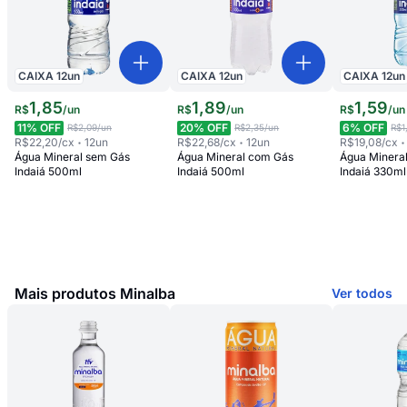
CAIXA
12
un
CAIXA
12
un
CAIXA
12
un
1
,
85
1
,
89
1
,
59
R$
/
un
R$
/
un
R$
/
un
11
% OFF
20
% OFF
6
% OFF
R$2,09
/un
R$2,35
/un
R$1
R$22,20
/cx
12
un
R$22,68
/cx
12
un
R$19,08
/cx
Água Mineral sem Gás
Água Mineral com Gás
Água Minera
Indaiá 500ml
Indaiá 500ml
Indaiá 330ml
Mais produtos Minalba
Ver todos