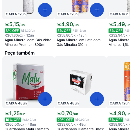
CAIXA
12
un
CAIXA
12
un
CAIXA
6
un
5
,
15
4
,
90
5
,
49
R$
/
un
R$
/
un
R$
/
u
3
% OFF
5
% OFF
5
% OFF
R$5,30
/un
R$5,15
/un
R$5
R$61,80
/cx
12
un
R$58,80
/cx
12
un
R$32,94
/cx
Água Mineral com Gás Vidro
Água Mineral em Lata com
Água Minera
Minalba Premium 300ml
Gás Minalba 310ml
Minalba 1,5L
Peça também
CAIXA
48
un
CAIXA
48
un
CAIXA
12
un
1
,
25
0
,
70
4
,
90
R$
/
un
R$
/
un
R$
/
u
16
% OFF
29
% OFF
5
% OFF
R$1,49
/un
R$0,99
/un
R$5
R$60,00
/cx
48
un
R$33,60
/cx
48
un
R$58,80
/cx
Guardanapo Malu Formato
Guardanapo Diamante Black
Água Minera