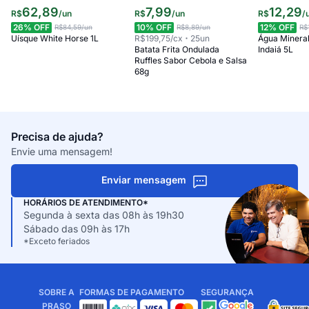
62
,
89
7
,
99
12
,
29
R$
/
un
R$
/
un
R$
/
26
% OFF
10
% OFF
12
% OFF
R$84,59
/un
R$8,89
/un
R$
Uísque White Horse 1L
R$199,75
/cx
25
un
Água Minera
Batata Frita Ondulada
Indaiá 5L
Ruffles Sabor Cebola e Salsa
68g
Precisa de ajuda?
Envie uma mensagem!
Enviar mensagem
HORÁRIOS DE ATENDIMENTO*
Segunda à sexta das 08h às 19h30
Sábado das 09h às 17h
*Exceto feriados
SOBRE A
FORMAS DE PAGAMENTO
SEGURANÇA
PRASO