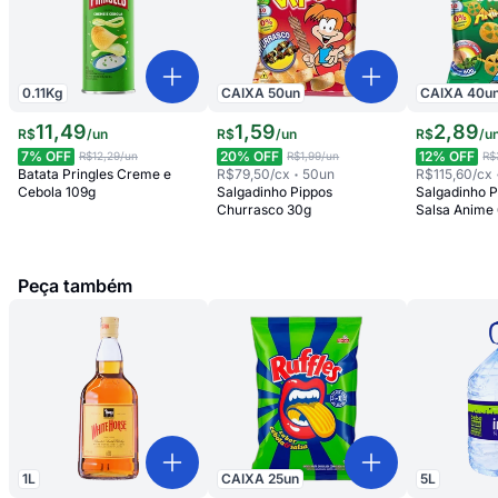
0.11
Kg
CAIXA
50
un
CAIXA
40
u
11
,
49
1
,
59
2
,
89
R$
/
un
R$
/
un
R$
/
u
7
% OFF
20
% OFF
12
% OFF
R$12,29
/un
R$1,99
/un
R$
Batata Pringles Creme e
R$79,50
/cx
50
un
R$115,60
/cx
Cebola 109g
Salgadinho Pippos
Salgadinho P
Churrasco 30g
Salsa Anime
Peça também
1
L
CAIXA
25
un
5
L