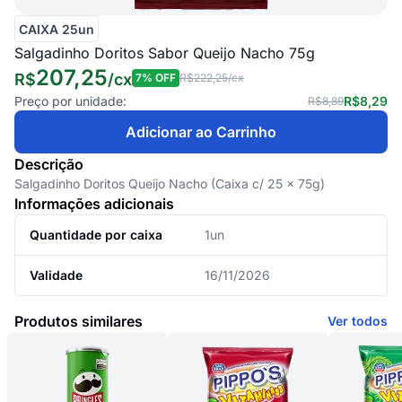
CAIXA 25un
Salgadinho Doritos Sabor Queijo Nacho 75g
207,25
R$
/
cx
7
% OFF
R$222,25
/cx
Preço por unidade:
R$8,29
R$8,89
Adicionar ao Carrinho
Descrição
Salgadinho Doritos Queijo Nacho (Caixa c/ 25 x 75g)
Informações adicionais
Quantidade por caixa
1un
Validade
16/11/2026
Produtos similares
Ver todos