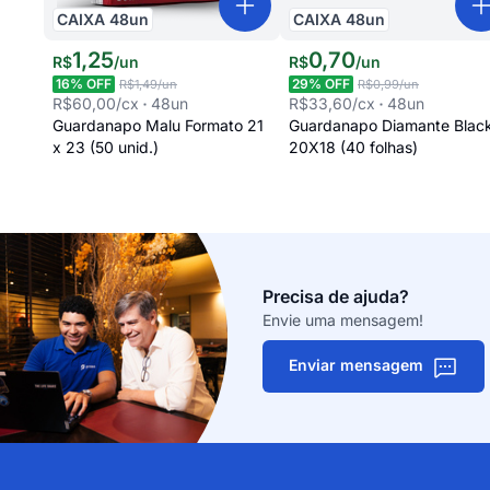
CAIXA
48
un
CAIXA
48
un
1
,
25
0
,
70
R$
/
un
R$
/
un
16
% OFF
29
% OFF
R$1,49
/un
R$0,99
/un
R$60,00
/cx
48
un
R$33,60
/cx
48
un
Guardanapo Malu Formato 21
Guardanapo Diamante Blac
x 23 (50 unid.)
20X18 (40 folhas)
Precisa de ajuda?
Envie uma mensagem!
Enviar mensagem