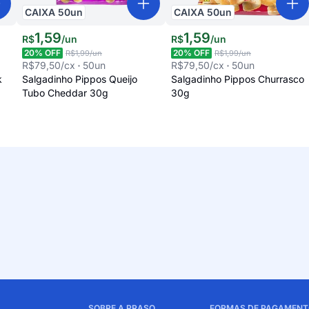
CAIXA
50
un
CAIXA
50
un
1
,
59
1
,
59
R$
/
un
R$
/
un
20
% OFF
20
% OFF
R$1,99
/un
R$1,99
/un
R$79,50
/cx
50
un
R$79,50
/cx
50
un
k
Salgadinho Pippos Queijo
Salgadinho Pippos Churrasco
Tubo Cheddar 30g
30g
SOBRE A PRASO
FORMAS DE PAGAMENT