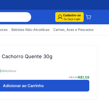
Cadastre-se
Ou faça Login
Doces
Bebidas Não-Alcoólicas
Carnes, Aves e Pescados
Embuti
s Cachorro Quente 30g
R$99,50
/cx
R$1,59
R$1,99
Adicionar ao Carrinho