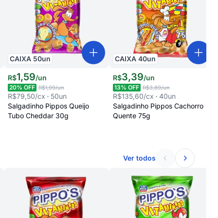
CAIXA
50
un
CAIXA
40
un
1
,
59
3
,
39
R$
/
un
R$
/
un
20
% OFF
13
% OFF
R$1,99
/un
R$3,89
/un
R$79,50
/cx
50
un
R$135,60
/cx
40
un
Salgadinho Pippos Queijo
Salgadinho Pippos Cachorro
Tubo Cheddar 30g
Quente 75g
Ver todos