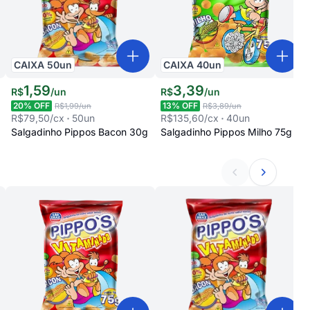
CAIXA
50
un
CAIXA
40
un
1
,
59
3
,
39
R$
/
un
R$
/
un
20
% OFF
13
% OFF
R$1,99
/un
R$3,89
/un
R$79,50
/cx
50
un
R$135,60
/cx
40
un
Salgadinho Pippos Bacon 30g
Salgadinho Pippos Milho 75g