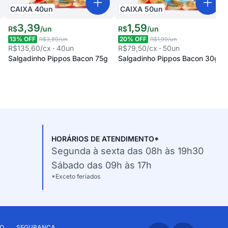
CAIXA
40
un
CAIXA
50
un
3
,
39
1
,
59
R$
/
un
R$
/
un
13
% OFF
20
% OFF
R$3,89
/un
R$1,99
/un
R$135,60
/cx
40
un
R$79,50
/cx
50
un
Salgadinho Pippos Bacon 75g
Salgadinho Pippos Bacon 30g
HORÁRIOS DE ATENDIMENTO*
Segunda à sexta das 08h às 19h30
Sábado das 09h às 17h
*Exceto feriados
O
SEGURANÇA