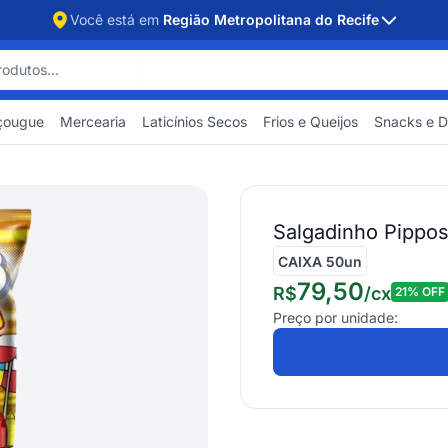
Você está em
Região Metropolitana do Recife
çougue
Mercearia
Laticínios Secos
Frios e Queijos
Snacks e 
Salgadinho Pippo
CAIXA 50un
79,50
R$
/
cx
21
% OFF
Preço por unidade: