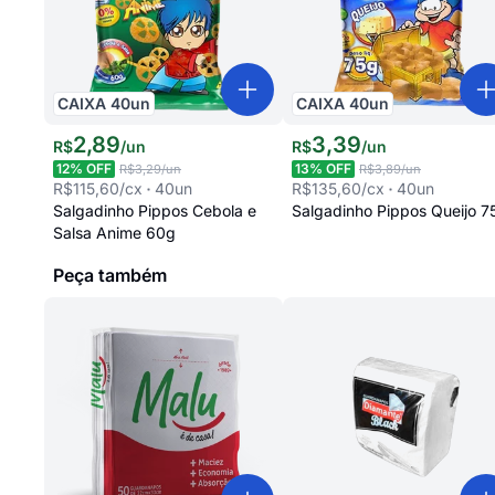
CAIXA
40
un
CAIXA
40
un
2
,
89
3
,
39
R$
/
un
R$
/
un
12
% OFF
13
% OFF
R$3,29
/un
R$3,89
/un
R$115,60
/cx
40
un
R$135,60
/cx
40
un
Salgadinho Pippos Cebola e
Salgadinho Pippos Queijo 7
Salsa Anime 60g
Peça também