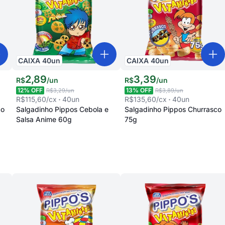
CAIXA
40
un
CAIXA
40
un
2
,
89
3
,
39
R$
/
un
R$
/
un
12
% OFF
13
% OFF
R$3,29
/un
R$3,89
/un
R$115,60
/cx
40
un
R$135,60
/cx
40
un
co
Salgadinho Pippos Cebola e
Salgadinho Pippos Churrasco
Salsa Anime 60g
75g