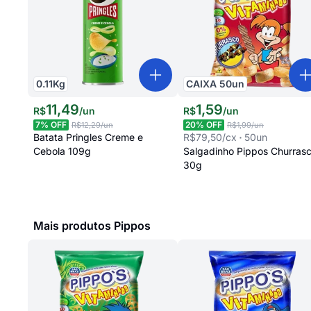
0.11
Kg
CAIXA
50
un
11
,
49
1
,
59
R$
/
un
R$
/
un
7
% OFF
20
% OFF
R$12,29
/un
R$1,99
/un
Batata Pringles Creme e
R$79,50
/cx
50
un
Cebola 109g
Salgadinho Pippos Churras
30g
Mais produtos Pippos