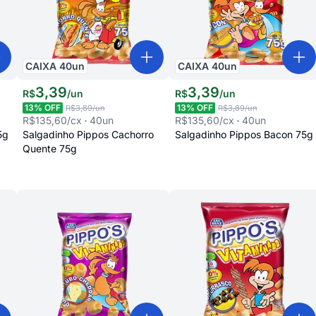
CAIXA
40
un
CAIXA
40
un
3
,
39
3
,
39
R$
/
un
R$
/
un
13
% OFF
13
% OFF
R$3,89
/un
R$3,89
/un
R$135,60
/cx
40
un
R$135,60
/cx
40
un
5g
Salgadinho Pippos Cachorro
Salgadinho Pippos Bacon 75g
Quente 75g