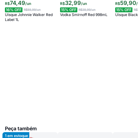
74
,
49
32
,
99
59
,
90
R$
/
un
R$
/
un
R$
/
16
% OFF
15
% OFF
15
% OFF
R$88,99
/un
R$38,99
/un
R$
Uísque Johnnie Walker Red
Vodka Smirnoff Red 998mL
Uísque Black
Label 1L
Peça também
1
em estoque