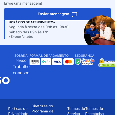
Envie uma mensagem!
Enviar mensagem
HORÁRIOS DE ATENDIMENTO*
Segunda à sexta das 08h às 19h30
Sábado das 09h às 17h
*Exceto feriados
SOBRE A
FORMAS DE PAGAMENTO
SEGURANÇA
PRASO
Trabalhe
conosco
Diretrizes do
Políticas de
Termos de
Termos de
Programa de
Privacidade
Serviço
Reembolso