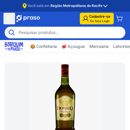
Você está em
Região Metropolitana do Recife
Cadastre-se
Ou faça Login
🍪 Confeitaria
🥩 Açougue
Mercearia
Laticíni