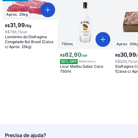
Aprox.
25
kg
31
,
99
R$
/
Kg
R$799,75
/un
Lombinho do Diafragma
Congelado Boi Brasil (Caixa
750
mL
Aprox.
30
k
c/ Aprox. 25kg)
62
,
90
30
,
99
R$
/
un
R$
/
10
% OFF
R$929,70
/un
R$69,90
/un
Licor Malibu Sabor Coco
Diafragma C
750ml
(Caixa c/ Ap
Precisa de ajuda?