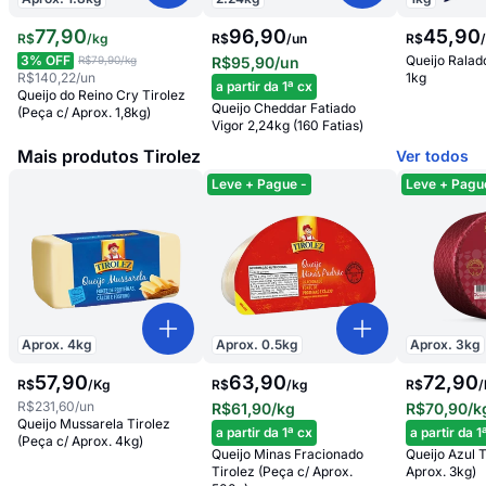
77
,
90
96,90
45
,
90
R$
/
kg
R$
/
un
R$
3
% OFF
Queijo Ralado
R$79,90
/kg
R$95,90
/un
R$140,22
/un
1kg
a partir da 1ª cx
Queijo do Reino Cry Tirolez
Queijo Cheddar Fatiado
(Peça c/ Aprox. 1,8kg)
Vigor 2,24kg (160 Fatias)
Mais produtos Tirolez
Ver todos
Leve + Pague -
Leve + Pagu
Aprox.
4
kg
Aprox.
0.5
kg
Aprox.
3
kg
57
,
90
63,90
72,90
R$
/
Kg
R$
/
kg
R$
/
R$231,60
/un
R$61,90
/kg
R$70,90
/k
Queijo Mussarela Tirolez
a partir da 1ª cx
a partir da 1
(Peça c/ Aprox. 4kg)
Queijo Minas Fracionado
Queijo Azul T
Tirolez (Peça c/ Aprox.
Aprox. 3kg)