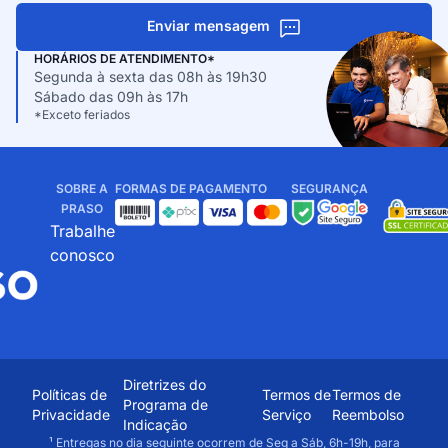
Enviar mensagem
HORÁRIOS DE ATENDIMENTO*
Segunda à sexta das 08h às 19h30
Sábado das 09h às 17h
*Exceto feriados
SOBRE A
FORMAS DE PAGAMENTO
SEGURANÇA
PRASO
Trabalhe
conosco
Diretrizes do
Políticas de
Termos de
Termos de
Programa de
Privacidade
Serviço
Reembolso
Indicação
¹ Entregas no dia seguinte ocorrem de Seg a Sáb, 6h-19h, para