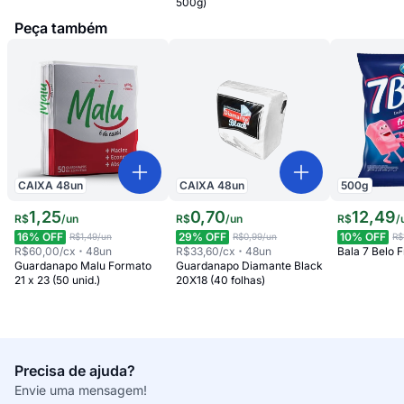
500g)
Peça também
CAIXA
48
un
CAIXA
48
un
500
g
1
,
25
0
,
70
12
,
49
R$
/
un
R$
/
un
R$
/
16
% OFF
29
% OFF
10
% OFF
R$1,49
/un
R$0,99
/un
R$
R$60,00
/cx
48
un
R$33,60
/cx
48
un
Bala 7 Belo
Guardanapo Malu Formato
Guardanapo Diamante Black
21 x 23 (50 unid.)
20X18 (40 folhas)
Precisa de ajuda?
Envie uma mensagem!