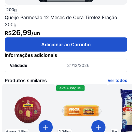
200g
Queijo Parmesão 12 Meses de Cura Tirolez Fração
200g
26,99
R$
/
un
Adicionar ao Carrinho
Informações adicionais
Validade
31/12/2026
Produtos similares
Ver todos
Leve + Pague -
Aprox.
1.8
kg
2.24
kg
1
kg