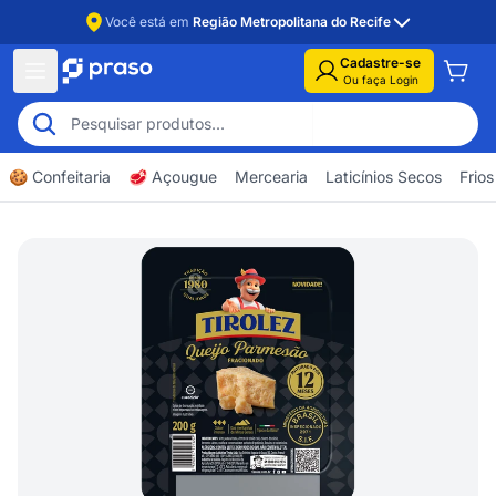
Você está em
Região Metropolitana do Recife
Cadastre-se
Ou faça Login
🍪 Confeitaria
🥩 Açougue
Mercearia
Laticínios Secos
Frios