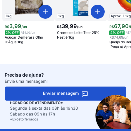
1
kg
1
kg
Aprox.
1.1
k
3
,
99
39
,
99
67
,
90
R$
/
un
R$
/
un
R$
/
2
% OFF
Creme de Leite Teor 25%
4
% OFF
R$4,09
/un
R$7
Açúcar Demerara Olho
Nestlé 1kg
R$74,69
/un
D'Água 1kg
Queijo do Rei
(Peça c/ Apro
Precisa de ajuda?
Envie uma mensagem!
Enviar mensagem
HORÁRIOS DE ATENDIMENTO*
Segunda à sexta das 08h às 19h30
Sábado das 09h às 17h
*Exceto feriados