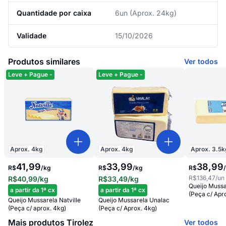
Quantidade por caixa
6un (Aprox. 24kg)
Validade
15/10/2026
Produtos similares
Ver todos
Leve + Pague -
Leve + Pague -
Aprox.
4
kg
Aprox.
4
kg
Aprox.
3.5
k
41,99
33,99
38
,
99
R$
/
kg
R$
/
kg
R$
R$136,47
/un
R$40,99
/kg
R$33,49
/kg
Queijo Mussa
a partir da 1ª cx
a partir da 1ª cx
(Peça c/ Apr
Queijo Mussarela Natville
Queijo Mussarela Unalac
(Peça c/ aprox. 4kg)
(Peça c/ Aprox. 4kg)
Mais produtos Tirolez
Ver todos