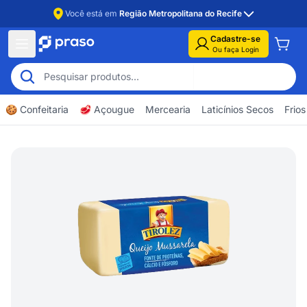
Você está em
Região Metropolitana do Recife
Cadastre-se
Ou faça Login
🍪 Confeitaria
🥩 Açougue
Mercearia
Laticínios Secos
Frios