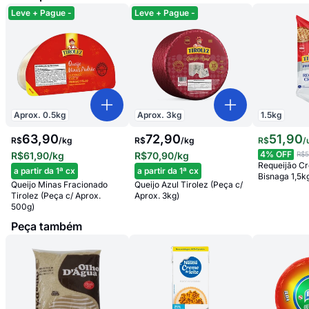
Leve + Pague -
Leve + Pague -
Aprox.
0.5
kg
Aprox.
3
kg
1.5
kg
63,90
72,90
51
,
90
R$
/
kg
R$
/
kg
R$
/
4
% OFF
R$61,90
/kg
R$70,90
/kg
R$5
Requeijão C
a partir da 1ª cx
a partir da 1ª cx
Bisnaga 1,5k
Queijo Minas Fracionado
Queijo Azul Tirolez (Peça c/
Tirolez (Peça c/ Aprox.
Aprox. 3kg)
500g)
Peça também