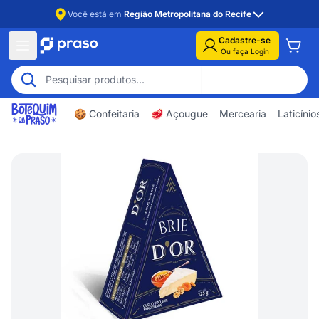
Você está em
Região Metropolitana do Recife
Cadastre-se
Ou faça Login
🍪 Confeitaria
🥩 Açougue
Mercearia
Laticíni