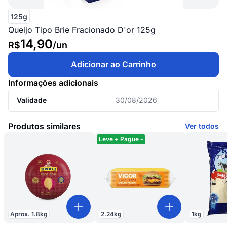
125g
Queijo Tipo Brie Fracionado D'or 125g
14,90
R$
/
un
Adicionar ao Carrinho
Informações adicionais
Validade
30/08/2026
Produtos similares
Ver todos
Leve + Pague -
Aprox.
1.8
kg
2.24
kg
1
kg