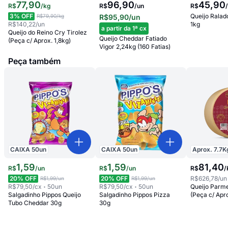
77
,
90
96,90
45
,
90
R$
/
kg
R$
/
un
R$
3
% OFF
Queijo Ralado
R$79,90
/kg
R$95,90
/un
R$140,22
/un
1kg
a partir da 1ª cx
Queijo do Reino Cry Tirolez
Queijo Cheddar Fatiado
(Peça c/ Aprox. 1,8kg)
Vigor 2,24kg (160 Fatias)
Peça também
CAIXA
50
un
CAIXA
50
un
Aprox.
7.7
K
1
,
59
1
,
59
81
,
40
R$
/
un
R$
/
un
R$
/
20
% OFF
20
% OFF
R$626,78
/un
R$1,99
/un
R$1,99
/un
R$79,50
/cx
50
un
R$79,50
/cx
50
un
Queijo Parme
Salgadinho Pippos Queijo
Salgadinho Pippos Pizza
(Peça c/ Apro
Tubo Cheddar 30g
30g