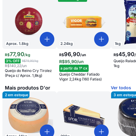
Aprox.
1.8
kg
2.24
kg
1
kg
77
,
90
96,90
45
,
90
R$
/
kg
R$
/
un
R$
3
% OFF
Queijo Ralado
R$79,90
/kg
R$95,90
/un
R$140,22
/un
1kg
a partir da 1ª cx
Queijo do Reino Cry Tirolez
Queijo Cheddar Fatiado
(Peça c/ Aprox. 1,8kg)
Vigor 2,24kg (160 Fatias)
Mais produtos D'or
Ver todos
2
em estoque
3
em estoqu