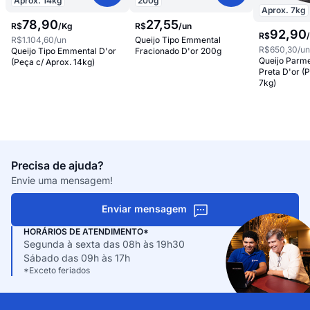
Aprox.
14
kg
200
g
Aprox.
7
kg
78
,
90
27
,
55
R$
/
Kg
R$
/
un
92
,
90
R$
R$1.104,60
/un
Queijo Tipo Emmental
R$650,30
/u
Queijo Tipo Emmental D'or
Fracionado D'or 200g
Queijo Parm
(Peça c/ Aprox. 14kg)
Preta D'or (
7kg)
Precisa de ajuda?
Envie uma mensagem!
Enviar mensagem
HORÁRIOS DE ATENDIMENTO*
Segunda à sexta das 08h às 19h30
Sábado das 09h às 17h
*Exceto feriados