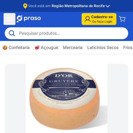
Você está em
Região Metropolitana do Recife
Cadastre-se
Ou faça Login
🍪 Confeitaria
🥩 Açougue
Mercearia
Laticínios Secos
Frios