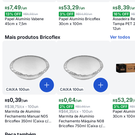
7
,
49
53
,
29
8
,
39
R$
/
un
R$
/
un
R$
/
u
13
% OFF
3
% OFF
16
% OFF
R$8,59
/un
R$54,90
/un
R$
Papel Alumínio Vabene
Papel Alumínio Bricoflex
Assadeira Re
45cm x 7,5m
30cm x 100m
Tampa PET 
12un
Mais produtos Bricoflex
Ver todos
CAIXA
100
un
CAIXA
100
un
0
,
39
0
,
64
53
,
29
R$
/
un
R$
/
un
R$
/
R$38,75
/cx
100
un
2
% OFF
3
% OFF
R$0,66
/un
R$5
Marmita de Alumínio
R$64,35
/cx
100
un
Papel Alumín
Fechamento Manual N05
Marmita de Alumínio
30cm x 100
Bricoflex 350ml (Caixa c/
Fechamento Máquina N08
100)
Bricoflex 750ml (Caixa c/
100)
Peça também