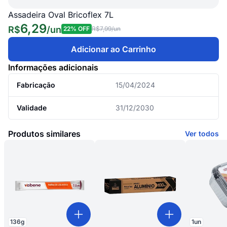
Assadeira Oval Bricoflex 7L
6,29
R$
/
un
22
% OFF
R$7,99
/un
Adicionar ao Carrinho
Informações adicionais
Fabricação
15/04/2024
Validade
31/12/2030
Produtos similares
Ver todos
136
g
1
un