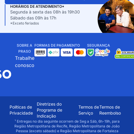
HORÁRIOS DE ATENDIMENTO*
Segunda à sexta das 08h às 19h30
Sábado das 09h às 17h
*Exceto feriados
SOBRE A
FORMAS DE PAGAMENTO
SEGURANÇA
PRASO
Trabalhe
conosco
Diretrizes do
Políticas de
Termos de
Termos de
Programa de
Privacidade
Serviço
Reembolso
Indicação
¹ Entregas no dia seguinte ocorrem de Seg a Sáb, 6h-19h, para
Região Metropolitana de Recife, Região Metropolitana de João
Pessoa (exceto sábado) e Região Metropolitana de Fortaleza