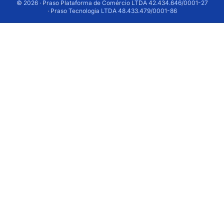
© 2026 · Praso Plataforma de Comércio LTDA 42.434.646/0001-27
· Praso Tecnologia LTDA 48.433.479/0001-86