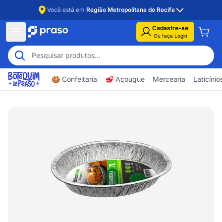
Você está em
Região Metropolitana do Recife
Cadastre-se
Ou faça Login
🍪 Confeitaria
🥩 Açougue
Mercearia
Laticíni