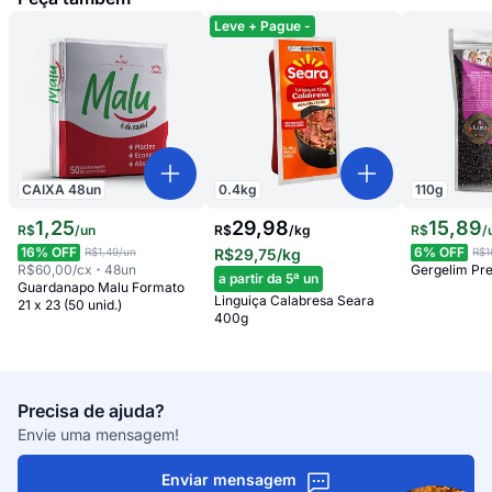
Leve + Pague -
CAIXA
48
un
0.4
kg
110
g
1
,
25
29,98
15
,
89
R$
/
un
R$
/
kg
R$
/
16
% OFF
6
% OFF
R$1,49
/un
R$29,75
/kg
R$1
R$60,00
/cx
48
un
Gergelim Pre
a partir da 5ª un
Guardanapo Malu Formato
Linguiça Calabresa Seara
21 x 23 (50 unid.)
400g
Precisa de ajuda?
Envie uma mensagem!
Enviar mensagem