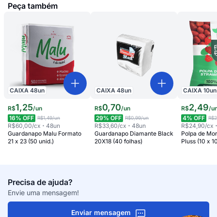
Peça também
CAIXA
48
un
CAIXA
48
un
CAIXA
10
un
1
,
25
0
,
70
2
,
49
R$
/
un
R$
/
un
R$
/
u
16
% OFF
29
% OFF
4
% OFF
R$1,49
/un
R$0,99
/un
R$2
R$60,00
/cx
48
un
R$33,60
/cx
48
un
R$24,90
/cx
Guardanapo Malu Formato
Guardanapo Diamante Black
Polpa de Mo
21 x 23 (50 unid.)
20X18 (40 folhas)
Pluss (10 x 1
Precisa de ajuda?
Envie uma mensagem!
Enviar mensagem