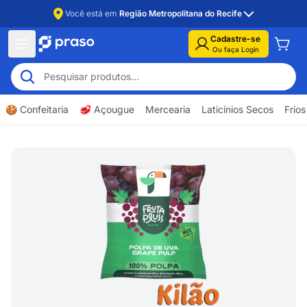
Você está em
Região Metropolitana do Recife
Cadastre-se
Ou faça Login
🍪 Confeitaria
🥩 Açougue
Mercearia
Laticínios Secos
Frios