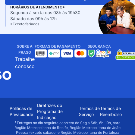
HORÁRIOS DE ATENDIMENTO*
Segunda à sexta das 08h às 19h30
Sábado das 09h às 17h
*Exceto feriados
SOBRE A
FORMAS DE PAGAMENTO
SEGURANÇA
PRASO
Trabalhe
conosco
Diretrizes do
Políticas de
Termos de
Termos de
Programa de
Privacidade
Serviço
Reembolso
Indicação
¹ Entregas no dia seguinte ocorrem de Seg a Sáb, 6h-19h, para
Região Metropolitana de Recife, Região Metropolitana de João
Pessoa (exceto sábado) e Região Metropolitana de Fortaleza