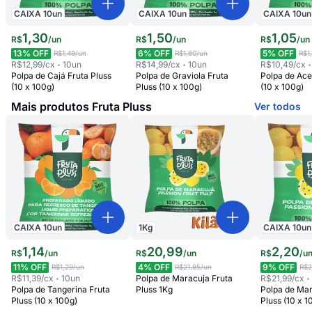
CAIXA
10
un
CAIXA
10
un
CAIXA
10
un
1
,
30
1
,
50
1
,
05
R$
/
un
R$
/
un
R$
/
un
13
% OFF
6
% OFF
5
% OFF
R$1,49
/un
R$1,60
/un
R$1
R$12,99
/cx
10
un
R$14,99
/cx
10
un
R$10,49
/cx
Polpa de Cajá Fruta Pluss
Polpa de Graviola Fruta
Polpa de Ace
(10 x 100g)
Pluss (10 x 100g)
(10 x 100g)
Mais produtos Fruta Pluss
Ver todos
CAIXA
10
un
1
Kg
CAIXA
10
un
1
,
14
20
,
99
2
,
20
R$
/
un
R$
/
un
R$
/
u
11
% OFF
4
% OFF
9
% OFF
R$1,29
/un
R$21,85
/un
R$2
R$11,39
/cx
10
un
Polpa de Maracuja Fruta
R$21,99
/cx
Polpa de Tangerina Fruta
Pluss 1Kg
Polpa de Mar
Pluss (10 x 100g)
Pluss (10 x 1