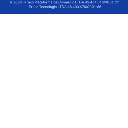
© 2026 · Praso Plataforma de Comércio LTDA 42.434.646/0001-27
· Praso Tecnologia LTDA 48.433.479/0001-86