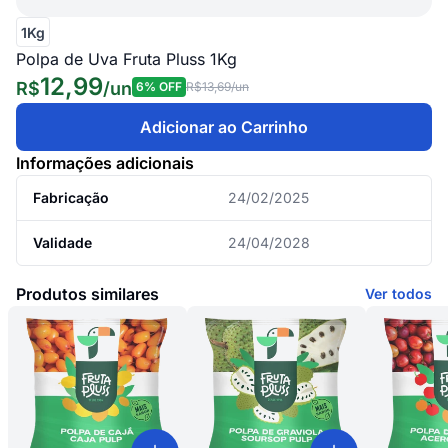
1Kg
Polpa de Uva Fruta Pluss 1Kg
12,99
R$
/
un
6
% OFF
R$13,69
/un
Adicionar ao Carrinho
Informações adicionais
Fabricação
24/02/2025
Validade
24/04/2028
Produtos similares
Ver todos