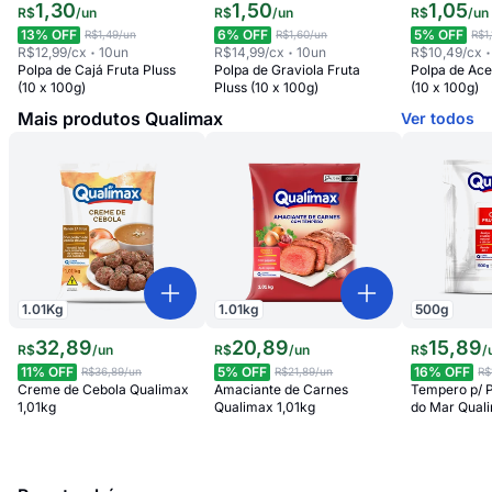
1
,
30
1
,
50
1
,
05
R$
/
un
R$
/
un
R$
/
un
13
% OFF
6
% OFF
5
% OFF
R$1,49
/un
R$1,60
/un
R$1
R$12,99
/cx
10
un
R$14,99
/cx
10
un
R$10,49
/cx
Polpa de Cajá Fruta Pluss
Polpa de Graviola Fruta
Polpa de Ace
(10 x 100g)
Pluss (10 x 100g)
(10 x 100g)
Mais produtos Qualimax
Ver todos
1.01
Kg
1.01
kg
500
g
32
,
89
20
,
89
15
,
89
R$
/
un
R$
/
un
R$
/
11
% OFF
5
% OFF
16
% OFF
R$36,89
/un
R$21,89
/un
R$
Creme de Cebola Qualimax
Amaciante de Carnes
Tempero p/ P
1,01kg
Qualimax 1,01kg
do Mar Qual