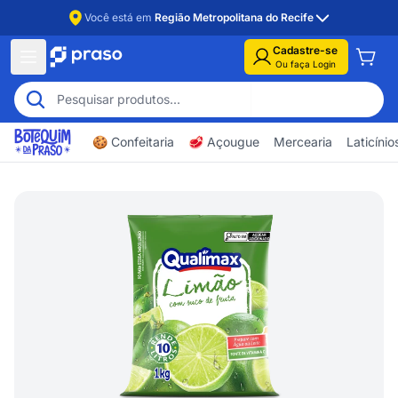
Você está em
Região Metropolitana do Recife
Cadastre-se
Ou faça Login
🍪 Confeitaria
🥩 Açougue
Mercearia
Laticíni