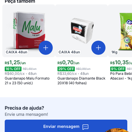
Peça também
CAIXA
48
un
CAIXA
48
un
1
Kg
1
,
25
0
,
70
10
,
35
R$
/
un
R$
/
un
R$
/
16
% OFF
29
% OFF
9
% OFF
R$1,49
/un
R$0,99
/un
R$1
R$60,00
/cx
48
un
R$33,60
/cx
48
un
Pó Para Beb
Guardanapo Malu Formato
Guardanapo Diamante Black
Abacaxi - 1k
21 x 23 (50 unid.)
20X18 (40 folhas)
Precisa de ajuda?
Envie uma mensagem!
Enviar mensagem