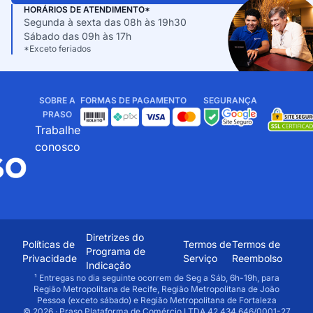
HORÁRIOS DE ATENDIMENTO*
Segunda à sexta das 08h às 19h30
Sábado das 09h às 17h
*Exceto feriados
SOBRE A
FORMAS DE PAGAMENTO
SEGURANÇA
PRASO
Trabalhe
conosco
Diretrizes do
Políticas de
Termos de
Termos de
Programa de
Privacidade
Serviço
Reembolso
Indicação
¹ Entregas no dia seguinte ocorrem de Seg a Sáb, 6h-19h, para
Região Metropolitana de Recife, Região Metropolitana de João
Pessoa (exceto sábado) e Região Metropolitana de Fortaleza
© 2026 · Praso Plataforma de Comércio LTDA 42.434.646/0001-27