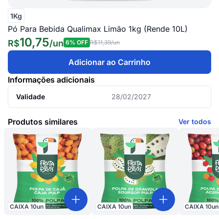
1Kg
Pó Para Bebida Qualimax Limão 1kg (Rende 10L)
10,75
R$
/
un
6
% OFF
R$11,39
/un
Adicionar ao Carrinho
Informações adicionais
Validade
28/02/2027
Produtos similares
Ver todos
CAIXA
10
un
CAIXA
10
un
CAIXA
10
un