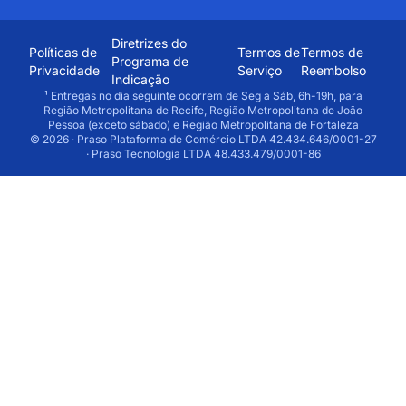
Diretrizes do
Políticas de
Termos de
Termos de
Programa de
Privacidade
Serviço
Reembolso
Indicação
¹ Entregas no dia seguinte ocorrem de Seg a Sáb, 6h-19h, para
Região Metropolitana de Recife, Região Metropolitana de João
Pessoa (exceto sábado) e Região Metropolitana de Fortaleza
© 2026 · Praso Plataforma de Comércio LTDA 42.434.646/0001-27
· Praso Tecnologia LTDA 48.433.479/0001-86