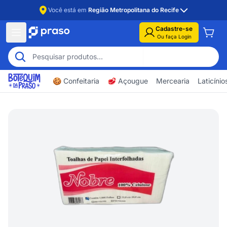
Você está em
Região Metropolitana do Recife
Cadastre-se
Ou faça Login
🍪 Confeitaria
🥩 Açougue
Mercearia
Laticíni