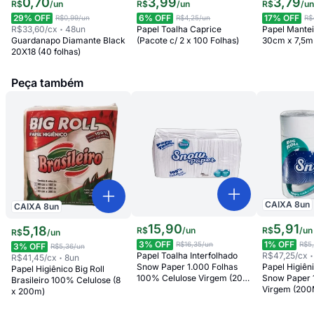
0
,
70
3
,
99
3
,
79
R$
/
un
R$
/
un
R$
/
u
29
% OFF
6
% OFF
17
% OFF
R$0,99
/un
R$4,25
/un
R$
R$33,60
/cx
48
un
Papel Toalha Caprice
Papel Mantei
Guardanapo Diamante Black
(Pacote c/ 2 x 100 Folhas)
30cm x 7,5m
20X18 (40 folhas)
Peça também
CAIXA
8
un
CAIXA
8
un
15
,
90
5
,
91
5
,
18
R$
/
un
R$
/
un
R$
/
un
3
% OFF
1
% OFF
R$16,35
/un
R$5
3
% OFF
R$5,36
/un
Papel Toalha Interfolhado
R$47,25
/cx
R$41,45
/cx
8
un
Snow Paper 1.000 Folhas
Papel Higiêni
Papel Higiênico Big Roll
100% Celulose Virgem (20 x
Snow Paper 
Brasileiro 100% Celulose (8
20)
Virgem (200
x 200m)