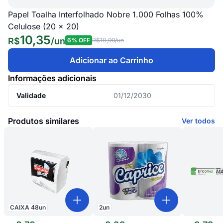
Papel Toalha Interfolhado Nobre 1.000 Folhas 100%
Celulose (20 x 20)
10,35
R$
/
un
6
% OFF
R$10,99
/un
Adicionar ao Carrinho
Informações adicionais
Validade
01/12/2030
Produtos similares
Ver todos
CAIXA
48
un
2
un