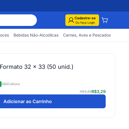
Cadastre-se
Ou faça Login
Doces
Bebidas Não-Alcoólicas
Carnes, Aves e Pescados
Embuti
ormato 32 x 33 (50 unid.)
F
R$97,80
/cx
R$3,29
R$4,89
Adicionar ao Carrinho