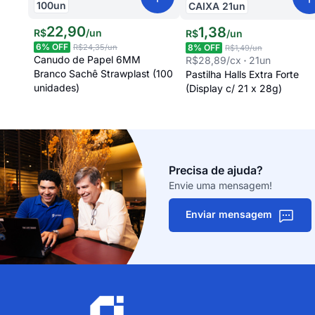
100
un
CAIXA
21
un
22
,
90
1
,
38
R$
/
un
R$
/
un
6
% OFF
8
% OFF
R$24,35
/un
R$1,49
/un
Canudo de Papel 6MM
R$28,89
/cx
21
un
Branco Sachê Strawplast (100
Pastilha Halls Extra Forte
unidades)
(Display c/ 21 x 28g)
Precisa de ajuda?
Envie uma mensagem!
Enviar mensagem