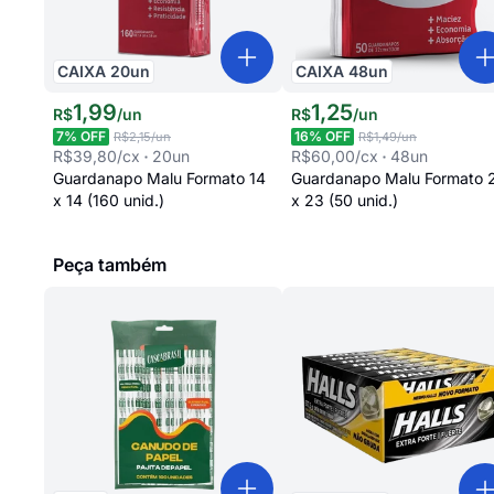
CAIXA
20
un
CAIXA
48
un
1
,
99
1
,
25
R$
/
un
R$
/
un
7
% OFF
16
% OFF
R$2,15
/un
R$1,49
/un
R$39,80
/cx
20
un
R$60,00
/cx
48
un
Guardanapo Malu Formato 14
Guardanapo Malu Formato 
x 14 (160 unid.)
x 23 (50 unid.)
Peça também