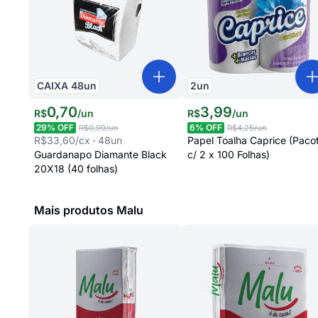
CAIXA
48
un
2
un
0
,
70
3
,
99
R$
/
un
R$
/
un
29
% OFF
6
% OFF
R$0,99
/un
R$4,25
/un
R$33,60
/cx
48
un
Papel Toalha Caprice (Paco
Guardanapo Diamante Black
c/ 2 x 100 Folhas)
20X18 (40 folhas)
Mais produtos Malu