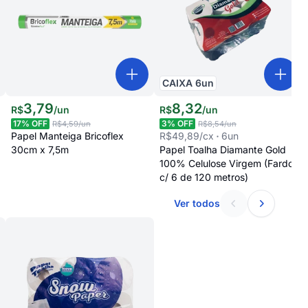
CAIXA
6
un
3
,
79
8
,
32
R$
/
un
R$
/
un
17
% OFF
3
% OFF
R$4,59
/un
R$8,54
/un
Papel Manteiga Bricoflex
R$49,89
/cx
6
un
30cm x 7,5m
Papel Toalha Diamante Gold
100% Celulose Virgem (Fardo
c/ 6 de 120 metros)
Ver todos