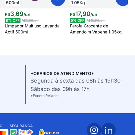
500
ml
1.05
Kg
3
,
69
17
,
90
R$
/
un
R$
/
un
8
% OFF
5
% OFF
R$3,99
/un
R$18,90
/un
Limpador Multiuso Lavanda
Farofa Crocante de
Actif 500ml
Amendoim Vabene 1,05kg
HORÁRIOS DE ATENDIMENTO*
Segunda à sexta das 08h às 19h30
Sábado das 09h às 17h
*Exceto feriados
O
SEGURANÇA