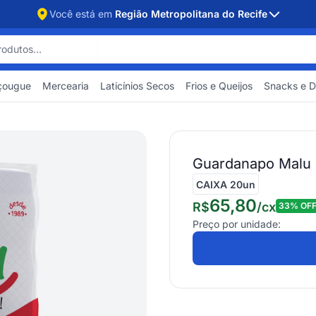
Você está em
Região Metropolitana do Recife
çougue
Mercearia
Laticínios Secos
Frios e Queijos
Snacks e 
Guardanapo Malu F
CAIXA 20un
65,80
R$
/
cx
33
% OF
Preço por unidade: