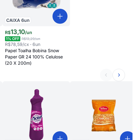
CAIXA
6
un
13
,
10
R$
/
un
1
% OFF
R$13,29
/un
R$78,59
/cx
6
un
Papel Toalha Bobina Snow
Paper GR 24 100% Celulose
(20 X 200m)