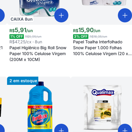
CAIXA
8
un
5
,
91
15
,
90
R$
/
un
R$
/
un
1
% OFF
3
% OFF
R$5,95
/un
R$16,35
/un
R$47,25
/cx
8
un
Papel Toalha Interfolhado
21
Papel Higiênico Big Roll Snow
Snow Paper 1.000 Folhas
Paper 100% Celulose Virgem
100% Celulose Virgem (20 x
(200M x 10CM)
20)
2
em estoque