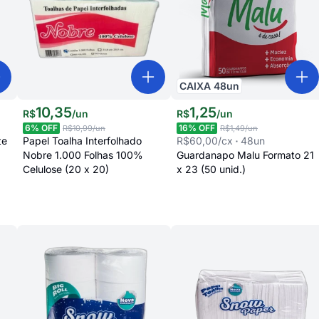
CAIXA
48
un
10
,
35
1
,
25
R$
/
un
R$
/
un
6
% OFF
16
% OFF
R$10,99
/un
R$1,49
/un
te
Papel Toalha Interfolhado
R$60,00
/cx
48
un
Nobre 1.000 Folhas 100%
Guardanapo Malu Formato 21
Celulose (20 x 20)
x 23 (50 unid.)