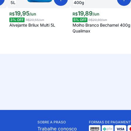
5
L
400
g
19
,
95
19
,
89
R$
/
un
R$
/
un
3
% OFF
5
% OFF
R$20,55
/un
R$20,89
/un
Alvejante Brilux Multi 5L
Molho Branco Bechamel 400g
Qualimax
SOBRE A PRASO
FORMAS DE PAGAMENT
Trabalhe conosco