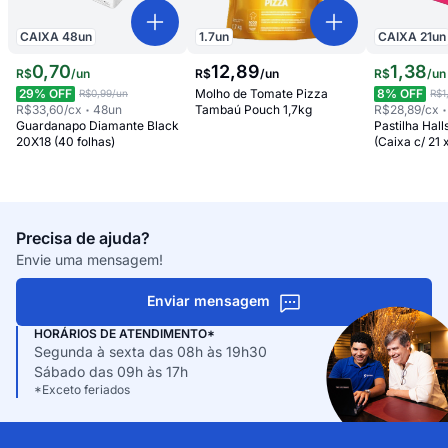
CAIXA
48
un
1.7
un
CAIXA
21
un
0
,
70
12
,
89
1
,
38
R$
/
un
R$
/
un
R$
/
un
29
% OFF
Molho de Tomate Pizza
8
% OFF
R$0,99
/un
R$1
R$33,60
/cx
48
un
Tambaú Pouch 1,7kg
R$28,89
/cx
Guardanapo Diamante Black
Pastilha Hal
20X18 (40 folhas)
(Caixa c/ 21 
Precisa de ajuda?
Envie uma mensagem!
Enviar mensagem
HORÁRIOS DE ATENDIMENTO*
Segunda à sexta das 08h às 19h30
Sábado das 09h às 17h
*Exceto feriados