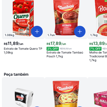
1.08
kg
1.7
un
1.7
kg
11
,
89
17
,
89
13
,
89
R$
/
un
R$
/
un
R$
/
Extrato de Tomate Quero TP
2
% OFF
7
% OFF
R$18,19
/un
R$1
1,08kg
Extrato de Tomate Tambaú
Molho de To
Pouch 1,7kg
Tradicional 
1,7kg
Peça também