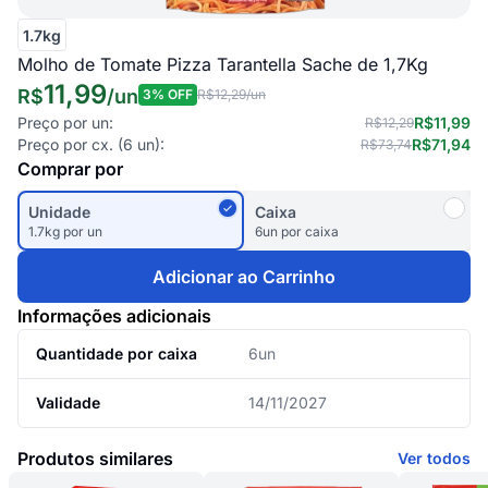
1.7kg
Molho de Tomate Pizza Tarantella Sache de 1,7Kg
11,99
R$
/
un
3
% OFF
R$12,29
/un
Preço por un:
R$11,99
R$12,29
Preço por cx. (
6
un):
R$71,94
R$73,74
Comprar por
Unidade
Caixa
1.7kg por un
6un por caixa
Adicionar ao Carrinho
Informações adicionais
Quantidade por caixa
6un
Validade
14/11/2027
Produtos similares
Ver todos