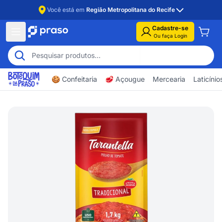
Você está em
Região Metropolitana do Recife
Cadastre-se
Ou faça Login
🍪 Confeitaria
🥩 Açougue
Mercearia
Laticíni