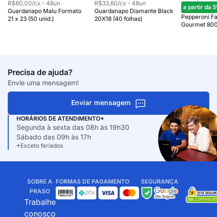
R$60,00
/cx
48
un
R$33,60
/cx
48
un
a partir da 5
Guardanapo Malu Formato
Guardanapo Diamante Black
Pepperoni Fa
21 x 23 (50 unid.)
20X18 (40 folhas)
Gourmet 80
Precisa de ajuda?
Envie uma mensagem!
Enviar mensagem
HORÁRIOS DE ATENDIMENTO*
Segunda à sexta das 08h às 19h30
Sábado das 09h às 17h
*Exceto feriados
SOBRE A
FORMAS DE PAGAMENTO
SEGURANÇA
PRASO
Trabalhe
conosco