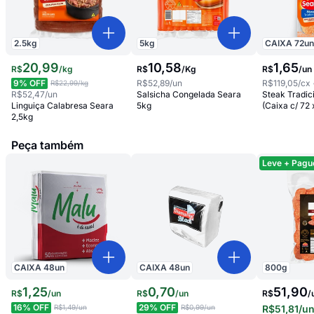
2.5
kg
5
kg
CAIXA
72
u
20
,
99
10
,
58
1
,
65
R$
/
kg
R$
/
Kg
R$
/
un
9
% OFF
R$52,89
/un
R$119,05
/cx
R$22,99
/kg
R$52,47
/un
Salsicha Congelada Seara
Steak Tradic
Linguiça Calabresa Seara
5kg
(Caixa c/ 72 
2,5kg
Peça também
Leve + Pagu
CAIXA
48
un
CAIXA
48
un
800
g
1
,
25
0
,
70
51,90
R$
/
un
R$
/
un
R$
/
16
% OFF
29
% OFF
R$1,49
/un
R$0,99
/un
R$51,81
/u