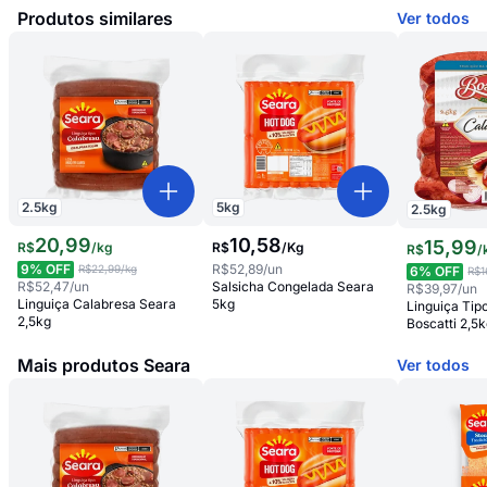
Produtos similares
Ver todos
2.5
kg
5
kg
2.5
kg
20
,
99
10
,
58
15
,
99
R$
/
kg
R$
/
Kg
R$
/
9
% OFF
R$52,89
/un
R$22,99
/kg
6
% OFF
R$1
R$52,47
/un
Salsicha Congelada Seara
R$39,97
/un
Linguiça Calabresa Seara
5kg
Linguiça Tip
2,5kg
Boscatti 2,5
Mais produtos Seara
Ver todos