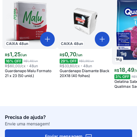
CAIXA
48
un
CAIXA
48
un
1
,
25
0
,
70
R$
/
un
R$
/
un
1
Kg
16
% OFF
29
% OFF
R$1,49
/un
R$0,99
/un
R$60,00
/cx
48
un
R$33,60
/cx
48
un
18
,
49
R$
/
Guardanapo Malu Formato
Guardanapo Diamante Black
21 x 23 (50 unid.)
20X18 (40 folhas)
3
% OFF
R$1
Gelatina Sab
Qualimax Sa
Precisa de ajuda?
Envie uma mensagem!
Enviar mensagem