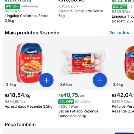
15
,
99
R$
/
kg
R$
/
Kg
R$
/
9
% OFF
R$52,89
/un
R$22,99
/kg
6
% OFF
R$1
R$52,47
/un
Salsicha Congelada Seara
R$39,97
/un
Linguiça Calabresa Seara
5kg
Linguiça Tip
2,5kg
Boscatti 2,5
Mais produtos Rezende
Ver todos
3.5
kg
0.65
un
2.6
kg
18
,
54
40
,
75
42
,
04
R$
/
Kg
R$
/
un
R$
/
R$64,90
/un
4
% OFF
R$109,30
/un
R$42,29
/un
Apresuntado Rezende 3,5kg
R$26,49
/un
Peito de Pe
Bacon Fatiado Rezende
Rezende 2,6
Congelado 650g
Peça também