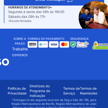
HORÁRIOS DE ATENDIMENTO*
Segunda à sexta das 08h às 19h30
Sábado das 09h às 17h
*Exceto feriados
SOBRE A
FORMAS DE PAGAMENTO
SEGURANÇA
PRASO
Trabalhe
conosco
Diretrizes do
Políticas de
Termos de
Termos de
Programa de
Privacidade
Serviço
Reembolso
Indicação
¹ Entregas no dia seguinte ocorrem de Seg a Sáb, 6h-19h, para
Região Metropolitana de Recife, Região Metropolitana de João
Pessoa (exceto sábado) e Região Metropolitana de Fortaleza