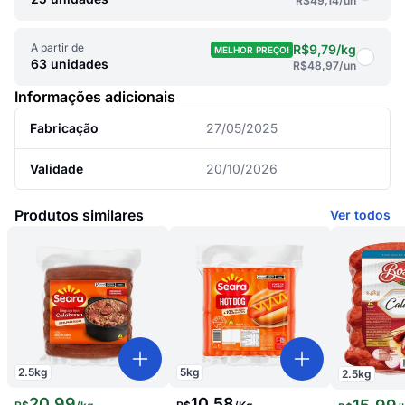
R$49,14
/un
A partir de
R$9,79
/kg
MELHOR PREÇO!
63 unidades
R$48,97
/un
Informações adicionais
Fabricação
27/05/2025
Validade
20/10/2026
Produtos similares
Ver todos
2.5
kg
5
kg
2.5
kg
20
,
99
10
,
58