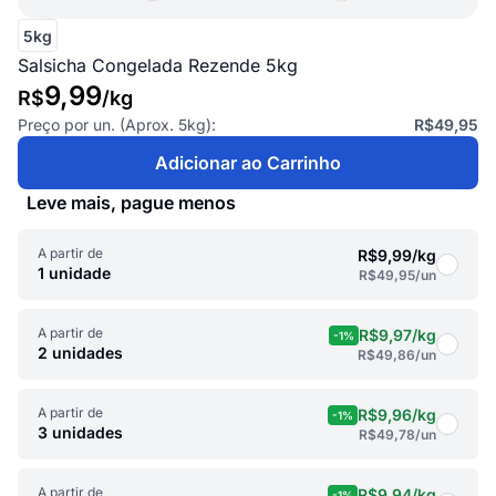
5kg
Salsicha Congelada Rezende 5kg
9,99
R$
/
kg
Preço por un. (Aprox.
5kg
):
R$49,95
Adicionar ao Carrinho
Leve mais, pague menos
A partir de
R$9,99
/kg
1 unidade
R$49,95
/un
A partir de
R$9,97
/kg
-1%
2 unidades
R$49,86
/un
A partir de
R$9,96
/kg
-1%
3 unidades
R$49,78
/un
A partir de
R$9,94
/kg
-1%