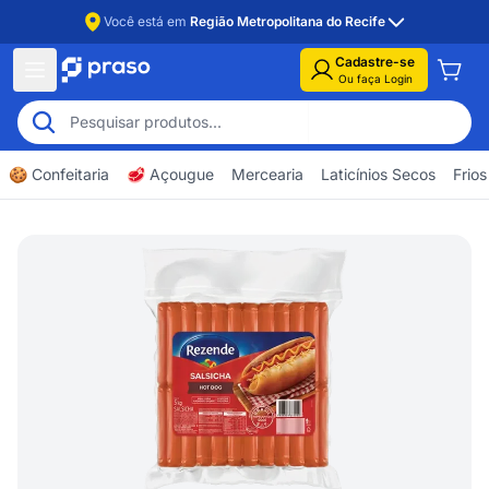
Você está em
Região Metropolitana do Recife
Cadastre-se
Ou faça Login
🍪 Confeitaria
🥩 Açougue
Mercearia
Laticínios Secos
Frios