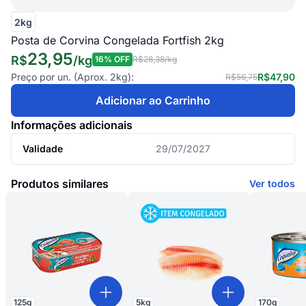
2kg
Posta de Corvina Congelada Fortfish 2kg
23,95
R$
/
kg
16
% OFF
R$28,38
/kg
Preço por un. (Aprox.
2kg
):
R$47,90
R$56,75
Adicionar ao Carrinho
Informações adicionais
Validade
29/07/2027
Produtos similares
Ver todos
125
g
5
kg
170
g