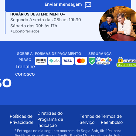
Enviar mensagem
HORÁRIOS DE ATENDIMENTO*
Segunda à sexta das 08h às 19h30
Sábado das 09h às 17h
*Exceto feriados
SOBRE A
FORMAS DE PAGAMENTO
SEGURANÇA
PRASO
Trabalhe
conosco
Diretrizes do
Políticas de
Termos de
Termos de
Programa de
Privacidade
Serviço
Reembolso
Indicação
¹ Entregas no dia seguinte ocorrem de Seg a Sáb, 6h-19h, para
Região Metropolitana de Recife, Região Metropolitana de João