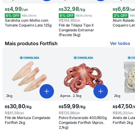
4
,
99
32
,
98
6
,
69
R$
/
un
R$
/
kg
R$
/
u
6
% OFF
6
% OFF
3
% OFF
R$5,29
/un
R$35,20
/kg
R$6
Sardinha com Molho com
R$164,89
/un
Atum Ralado
Tomate Coqueiro Lata 125g
Filé de Tilápia Tipo II
Coqueiro Lat
Congelado Extramar
(Pacote 5kg)
Mais produtos Fortfish
Ver todos
2
kg
Aprox.
2.1
kg
2
kg
30
,
80
59
,
99
47
,
50
R$
/
Kg
R$
/
Kg
R$
/
R$61,59
/un
R$125,98
/un
R$95,00
/un
Filé de Merluza Congelado
Polvo Eviscerado 400/800g
Anéis de Lul
Fortfish 2kg
Congelado Fortfish (Aprox.
Fortfish 2kg
2,1kg)