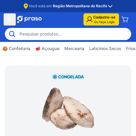
Você está em
Região Metropolitana do Recife
Cadastre-se
Ou faça Login
🍪 Confeitaria
🥩 Açougue
Mercearia
Laticínios Secos
Frios