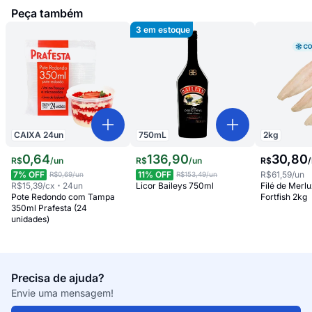
Peça também
3
em estoque
CAIXA
24
un
750
mL
2
kg
0
,
64
136
,
90
30
,
80
R$
/
un
R$
/
un
R$
/
7
% OFF
11
% OFF
R$61,59
/un
R$0,69
/un
R$153,49
/un
R$15,39
/cx
24
un
Licor Baileys 750ml
Filé de Merl
Pote Redondo com Tampa
Fortfish 2kg
350ml Prafesta (24
unidades)
Precisa de ajuda?
Envie uma mensagem!