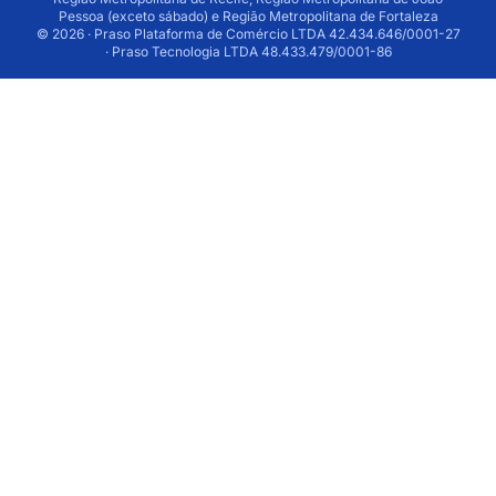
Pessoa (exceto sábado) e Região Metropolitana de Fortaleza
© 2026 · Praso Plataforma de Comércio LTDA 42.434.646/0001-27
· Praso Tecnologia LTDA 48.433.479/0001-86