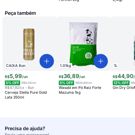
Peça também
1.01
kg
1
L
CAIXA
8
un
36
,
89
44
,
90
5
,
99
R$
/
un
R$
R$
/
un
5
% OFF
12
% OFF
5
% OFF
R$38,89
/un
R$
R$6,29
/un
Wasabi em Pó Raiz Forte
Gin Dry Orlof
R$47,92
/cx
8
un
Mazuma 1kg
Cerveja Stella Pure Gold
Lata 350ml
Precisa de ajuda?
Envie uma mensagem!