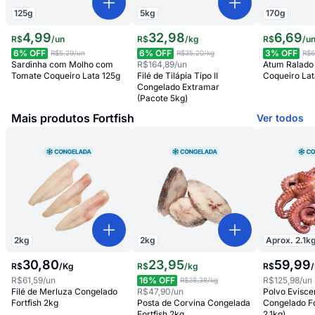
125
g
5
kg
170
g
4
,
99
32
,
98
6
,
69
R$
/
un
R$
/
kg
R$
/
u
6
% OFF
6
% OFF
3
% OFF
R$5,29
/un
R$35,20
/kg
R$6
Sardinha com Molho com
R$164,89
/un
Atum Ralado
Tomate Coqueiro Lata 125g
Filé de Tilápia Tipo II
Coqueiro Lat
Congelado Extramar
(Pacote 5kg)
Mais produtos Fortfish
Ver todos
2
kg
2
kg
Aprox.
2.1
k
30
,
80
23
,
95
59
,
99
R$
/
Kg
R$
/
kg
R$
/
R$61,59
/un
16
% OFF
R$125,98
/un
R$28,38
/kg
Filé de Merluza Congelado
R$47,90
/un
Polvo Evisc
Fortfish 2kg
Posta de Corvina Congelada
Congelado Fo
Fortfish 2kg
2,1kg)