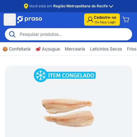
Você está em
Região Metropolitana do Recife
Cadastre-se
Ou faça Login
🍪 Confeitaria
🥩 Açougue
Mercearia
Laticínios Secos
Frios