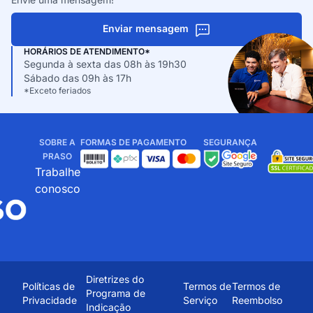
Enviar mensagem
HORÁRIOS DE ATENDIMENTO*
Segunda à sexta das 08h às 19h30
Sábado das 09h às 17h
*Exceto feriados
SOBRE A
FORMAS DE PAGAMENTO
SEGURANÇA
PRASO
Trabalhe
conosco
Diretrizes do
Políticas de
Termos de
Termos de
Programa de
Privacidade
Serviço
Reembolso
Indicação