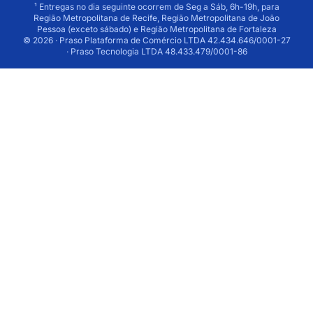
¹ Entregas no dia seguinte ocorrem de Seg a Sáb, 6h-19h, para
Região Metropolitana de Recife, Região Metropolitana de João
Pessoa (exceto sábado) e Região Metropolitana de Fortaleza
© 2026 · Praso Plataforma de Comércio LTDA 42.434.646/0001-27
· Praso Tecnologia LTDA 48.433.479/0001-86