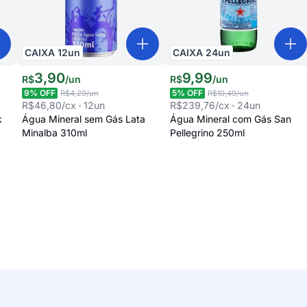
CAIXA
12
un
CAIXA
24
un
3
,
90
9
,
99
R$
/
un
R$
/
un
9
% OFF
5
% OFF
R$4,29
/un
R$10,49
/un
R$46,80
/cx
12
un
R$239,76
/cx
24
un
k
Água Mineral sem Gás Lata
Água Mineral com Gás San
Minalba 310ml
Pellegrino 250ml