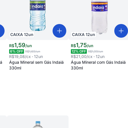
CAIXA
12
un
CAIXA
12
un
1
,
59
1
,
75
R$
/
un
R$
/
un
6
% OFF
12
% OFF
R$1,69
/un
R$1,99
/un
R$19,08
/cx
12
un
R$21,00
/cx
12
un
iá
Água Mineral sem Gás Indaiá
Água Mineral com Gás Indaiá
330ml
330ml