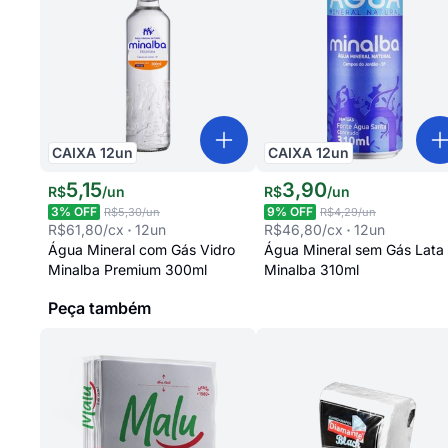
CAIXA
12
un
CAIXA
12
un
5
,
15
3
,
90
R$
/
un
R$
/
un
3
% OFF
9
% OFF
R$5,30
/un
R$4,29
/un
R$61,80
/cx
12
un
R$46,80
/cx
12
un
Água Mineral com Gás Vidro
Água Mineral sem Gás Lata
Minalba Premium 300ml
Minalba 310ml
Peça também