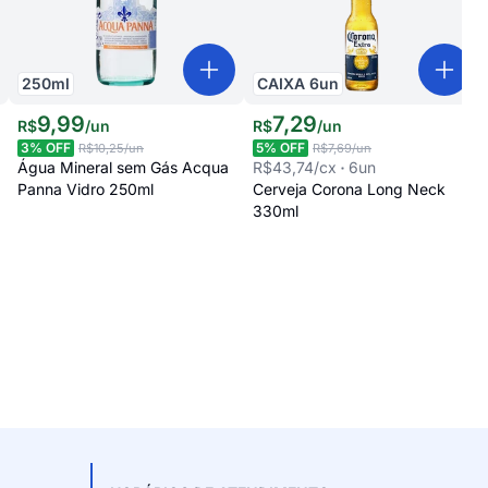
250
ml
CAIXA
6
un
9
,
99
7
,
29
R$
/
un
R$
/
un
3
% OFF
5
% OFF
R$10,25
/un
R$7,69
/un
Água Mineral sem Gás Acqua
R$43,74
/cx
6
un
Panna Vidro 250ml
Cerveja Corona Long Neck
330ml