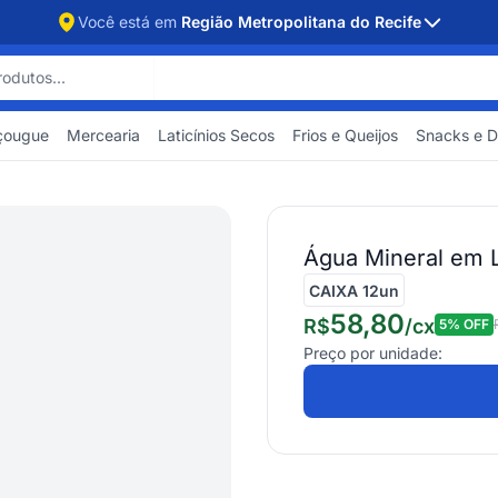
Você está em
Região Metropolitana do Recife
çougue
Mercearia
Laticínios Secos
Frios e Queijos
Snacks e 
Água Mineral em 
CAIXA 12un
58,80
R$
/
cx
5
% OFF
Preço por unidade: