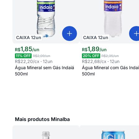
CAIXA
12
un
CAIXA
12
un
1
,
85
1
,
89
R$
/
un
R$
/
un
11
% OFF
20
% OFF
R$2,09
/un
R$2,35
/un
R$22,20
/cx
12
un
R$22,68
/cx
12
un
Água Mineral sem Gás Indaiá
Água Mineral com Gás Inda
500ml
500ml
Mais produtos Minalba