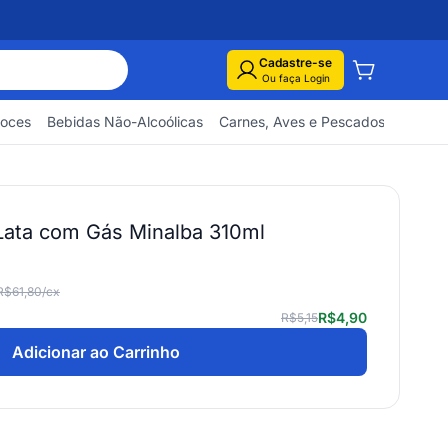
Cadastre-se
Ou faça Login
Doces
Bebidas Não-Alcoólicas
Carnes, Aves e Pescados
Embuti
Lata com Gás Minalba 310ml
R$61,80
/cx
R$4,90
R$5,15
Adicionar ao Carrinho