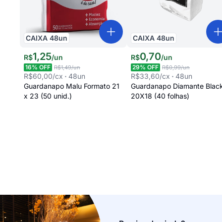
CAIXA
48
un
CAIXA
48
un
1
,
25
0
,
70
R$
/
un
R$
/
un
16
% OFF
29
% OFF
R$1,49
/un
R$0,99
/un
R$60,00
/cx
48
un
R$33,60
/cx
48
un
Guardanapo Malu Formato 21
Guardanapo Diamante Blac
x 23 (50 unid.)
20X18 (40 folhas)