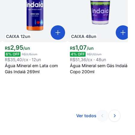
CAIXA
12
un
CAIXA
48
un
2
,
95
1
,
07
R$
/
un
R$
/
un
6
% OFF
4
% OFF
R$3,15
/un
R$1,12
/un
R$35,40
/cx
12
un
R$51,36
/cx
48
un
Água Mineral em Lata com
Água Mineral sem Gás Indaiá
Gás Indaiá 269ml
Copo 200ml
Ver todos