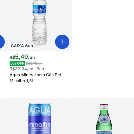
CAIXA
6
un
5
,
49
R$
/
un
5
% OFF
R$5,75
/un
R$32,94
/cx
6
un
Água Mineral sem Gás Pet
Minalba 1,5L