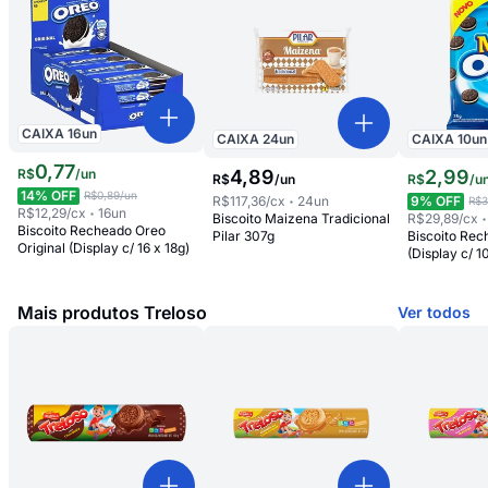
CAIXA
16
un
CAIXA
24
un
CAIXA
10
un
0
,
77
R$
/
un
4
,
89
2
,
99
R$
/
un
R$
/
u
14
% OFF
R$0,89
/un
R$117,36
/cx
24
un
9
% OFF
R$3
R$12,29
/cx
16
un
Biscoito Maizena Tradicional
R$29,89
/cx
Biscoito Recheado Oreo
Pilar 307g
Biscoito Rec
Original (Display c/ 16 x 18g)
(Display c/ 1
Mais produtos Treloso
Ver todos