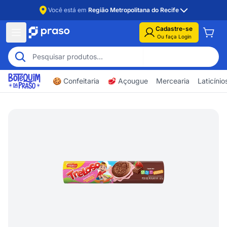
Você está em
Região Metropolitana do Recife
Cadastre-se
Ou faça Login
🍪 Confeitaria
🥩 Açougue
Mercearia
Laticíni