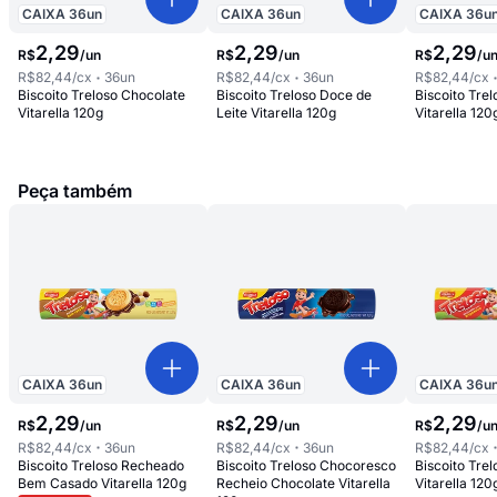
CAIXA
36
un
CAIXA
36
un
CAIXA
36
u
2
,
29
2
,
29
2
,
29
R$
/
un
R$
/
un
R$
/
u
R$82,44
/cx
36
un
R$82,44
/cx
36
un
R$82,44
/cx
Biscoito Treloso Chocolate
Biscoito Treloso Doce de
Biscoito Tre
Vitarella 120g
Leite Vitarella 120g
Vitarella 120
Peça também
CAIXA
36
un
CAIXA
36
un
CAIXA
36
u
2
,
29
2
,
29
2
,
29
R$
/
un
R$
/
un
R$
/
u
R$82,44
/cx
36
un
R$82,44
/cx
36
un
R$82,44
/cx
Biscoito Treloso Recheado
Biscoito Treloso Chocoresco
Biscoito Trel
Bem Casado Vitarella 120g
Recheio Chocolate Vitarella
Vitarella 120