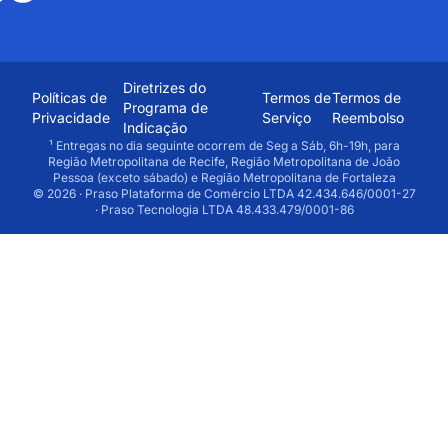
Diretrizes do
Políticas de
Termos de
Termos de
Programa de
Privacidade
Serviço
Reembolso
Indicação
¹ Entregas no dia seguinte ocorrem de Seg a Sáb, 6h-19h, para
Região Metropolitana de Recife, Região Metropolitana de João
Pessoa (exceto sábado) e Região Metropolitana de Fortaleza
© 2026 · Praso Plataforma de Comércio LTDA 42.434.646/0001-27
· Praso Tecnologia LTDA 48.433.479/0001-86