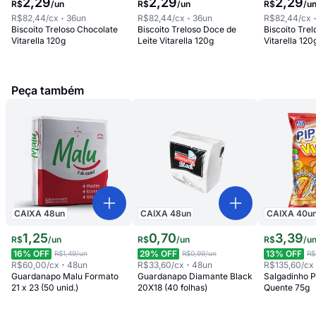
2
,
29
2
,
29
2
,
29
R$
/
un
R$
/
un
R$
/
u
R$82,44
/cx
36
un
R$82,44
/cx
36
un
R$82,44
/cx
Biscoito Treloso Chocolate
Biscoito Treloso Doce de
Biscoito Tre
Vitarella 120g
Leite Vitarella 120g
Vitarella 120
Peça também
CAIXA
48
un
CAIXA
48
un
CAIXA
40
u
1
,
25
0
,
70
3
,
39
R$
/
un
R$
/
un
R$
/
u
16
% OFF
29
% OFF
13
% OFF
R$1,49
/un
R$0,99
/un
R$
R$60,00
/cx
48
un
R$33,60
/cx
48
un
R$135,60
/cx
Guardanapo Malu Formato
Guardanapo Diamante Black
Salgadinho 
21 x 23 (50 unid.)
20X18 (40 folhas)
Quente 75g