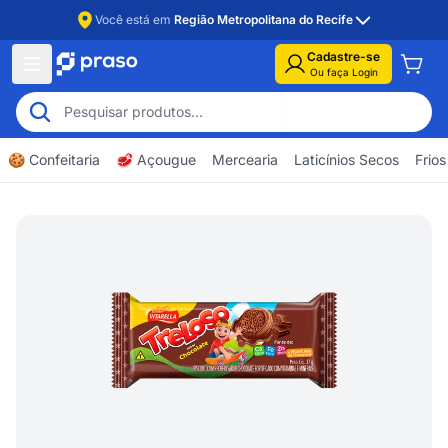
Você está em
Região Metropolitana do Recife
Cadastre-se
Ou faça Login
🍪 Confeitaria
🥩 Açougue
Mercearia
Laticínios Secos
Frios