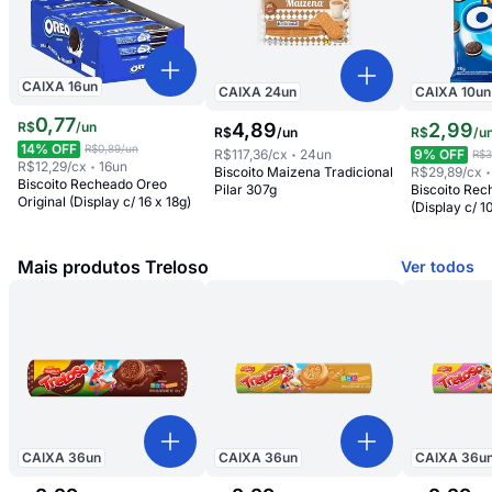
CAIXA
16
un
CAIXA
24
un
CAIXA
10
un
0
,
77
R$
/
un
4
,
89
2
,
99
R$
/
un
R$
/
u
14
% OFF
R$0,89
/un
R$117,36
/cx
24
un
9
% OFF
R$3
R$12,29
/cx
16
un
Biscoito Maizena Tradicional
R$29,89
/cx
Biscoito Recheado Oreo
Pilar 307g
Biscoito Rec
Original (Display c/ 16 x 18g)
(Display c/ 1
Mais produtos Treloso
Ver todos
CAIXA
36
un
CAIXA
36
un
CAIXA
36
u