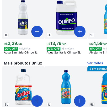
1
L
5
L
1
L
2
,
29
13
,
79
4
,
59
R$
/
un
R$
/
un
R$
/
u
20
% OFF
27
% OFF
6
% OFF
R$2,85
/un
R$18,90
/un
R$4
Água Sanitária Olimpo 1L
Água Sanitária Olimpo 5L
Alvejante Bri
Mais produtos Brilux
Ver todos
4
em estoqu
5
L
1
L
5
L