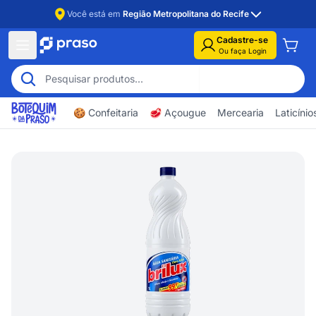
Você está em
Região Metropolitana do Recife
Cadastre-se
Ou faça Login
🍪 Confeitaria
🥩 Açougue
Mercearia
Laticíni