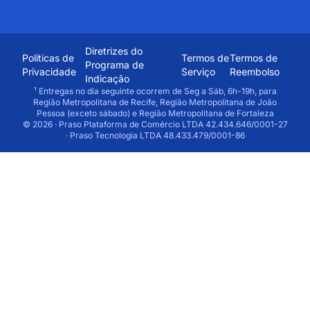
Diretrizes do
Políticas de
Termos de
Termos de
Programa de
Privacidade
Serviço
Reembolso
Indicação
¹ Entregas no dia seguinte ocorrem de Seg a Sáb, 6h-19h, para
Região Metropolitana de Recife, Região Metropolitana de João
Pessoa (exceto sábado) e Região Metropolitana de Fortaleza
© 2026 · Praso Plataforma de Comércio LTDA 42.434.646/0001-27
· Praso Tecnologia LTDA 48.433.479/0001-86