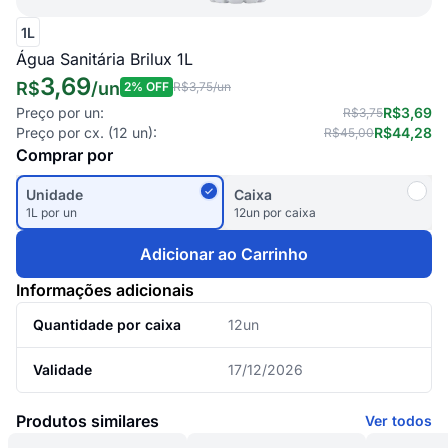
1L
Água Sanitária Brilux 1L
3,69
R$
/
un
2
% OFF
R$3,75
/un
Preço por un:
R$3,69
R$3,75
Preço por cx. (
12
un):
R$44,28
R$45,00
Comprar por
Unidade
Caixa
1L por un
12un por caixa
Adicionar ao Carrinho
Informações adicionais
Quantidade por caixa
12un
Validade
17/12/2026
Produtos similares
Ver todos