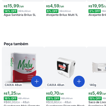
15
,
99
4
,
59
19
,
95
R$
/
un
R$
/
un
R$
/
14
% OFF
6
% OFF
3
% OFF
R$18,49
/un
R$4,90
/un
R$2
Água Sanitária Brilux 5L
Alvejante Brilux Multi 1L
Alvejante Bri
Peça também
CAIXA
48
un
CAIXA
48
un
140
g
1
,
25
0
,
70
5
,
49
R$
/
un
R$
/
un
R$
/
u
16
% OFF
29
% OFF
15
% OFF
R$1,49
/un
R$0,99
/un
R$
R$60,00
/cx
48
un
R$33,60
/cx
48
un
Saco de Lixo 
Guardanapo Malu Formato
Guardanapo Diamante Black
Econômico (R