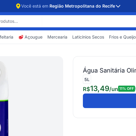
Você está em
Região Metropolitana do Recife
eitaria
🥩 Açougue
Mercearia
Laticínios Secos
Frios e Queijo
Água Sanitária Ol
5L
13,49
R$
/
un
11
% OFF