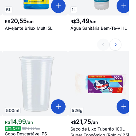
5
L
1
L
20
,
55
3
,
49
R$
/
un
R$
/
un
Alvejante Brilux Multi 5L
Água Sanitária Bem-Te-Vi 1L
500
ml
526
g
14
,
99
21
,
75
R$
/
un
R$
/
un
6
% OFF
R$15,99
/un
Saco de Lixo Tubarão 100L
Copo Descartável PS
Super Econômico (Rolo c/ 25)