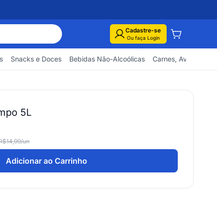
Cadastre-se
Ou faça Login
s
Snacks e Doces
Bebidas Não-Alcoólicas
Carnes, Aves e Pes
impo 5L
R$14,99
/un
Adicionar ao Carrinho