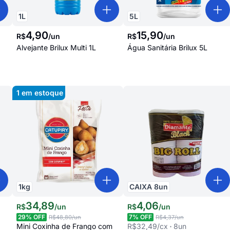
1
L
5
L
4
,
90
15
,
90
R$
/
un
R$
/
un
Alvejante Brilux Multi 1L
Água Sanitária Brilux 5L
1
em estoque
1
kg
CAIXA
8
un
34
,
89
4
,
06
R$
/
un
R$
/
un
29
% OFF
7
% OFF
R$48,80
/un
R$4,37
/un
Mini Coxinha de Frango com
R$32,49
/cx
8
un