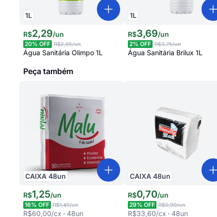
1
L
1
L
2
,
29
3
,
69
R$
/
un
R$
/
un
20
% OFF
2
% OFF
R$2,85
/un
R$3,75
/un
Água Sanitária Olimpo 1L
Água Sanitária Brilux 1L
Peça também
CAIXA
48
un
CAIXA
48
un
1
,
25
0
,
70
R$
/
un
R$
/
un
16
% OFF
29
% OFF
R$1,49
/un
R$0,99
/un
R$60,00
/cx
48
un
R$33,60
/cx
48
un