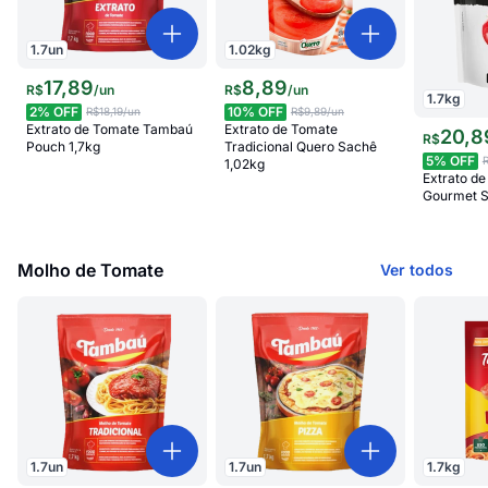
1.7
un
1.02
kg
17
,
89
8
,
89
R$
/
un
R$
/
un
1.7
kg
2
% OFF
10
% OFF
R$18,19
/un
R$9,89
/un
Extrato de Tomate Tambaú
Extrato de Tomate
20
,
8
R$
Pouch 1,7kg
Tradicional Quero Sachê
5
% OFF
1,02kg
Extrato d
Gourmet S
Molho de Tomate
Ver todos
1.7
un
1.7
un
1.7
kg