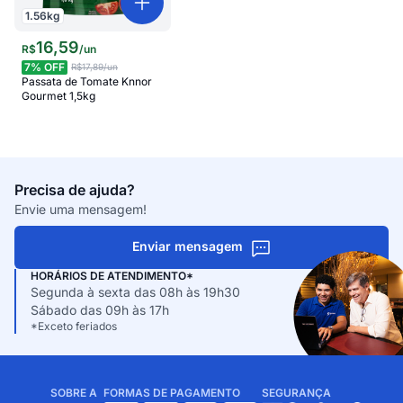
1.56
kg
16
,
59
R$
/
un
7
% OFF
R$17,89
/un
Passata de Tomate Knnor
Gourmet 1,5kg
Precisa de ajuda?
Envie uma mensagem!
Enviar mensagem
HORÁRIOS DE ATENDIMENTO*
Segunda à sexta das 08h às 19h30
Sábado das 09h às 17h
*Exceto feriados
SOBRE A
FORMAS DE PAGAMENTO
SEGURANÇA