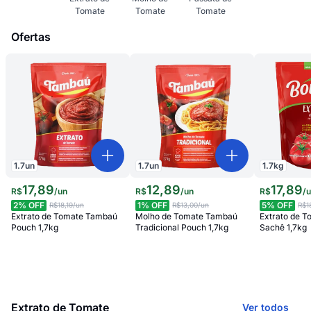
Tomate
Tomate
Tomate
Ofertas
1.7
un
1.7
un
1.7
kg
17
,
89
12
,
89
17
,
89
R$
/
un
R$
/
un
R$
/
2
% OFF
1
% OFF
5
% OFF
R$18,19
/un
R$13,00
/un
R$1
Extrato de Tomate Tambaú
Molho de Tomate Tambaú
Extrato de 
Pouch 1,7kg
Tradicional Pouch 1,7kg
Sachê 1,7kg
Extrato de Tomate
Ver todos