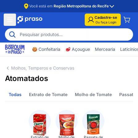
Você está em
Região Metropolitana do Recife
Cadastre-se
Ou faça Login
🍪 Confeitaria
🥩 Açougue
Mercearia
Laticíni
Molhos, Temperos e Conservas
Atomatados
Todas
Extrato de Tomate
Molho de Tomate
Passata
Extrato de
Molho de
Passata de