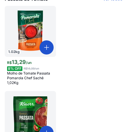
1.02
kg
13
,
29
R$
/
un
8
% OFF
R$14,39
/un
Molho de Tomate Passata
Pomarola Chef Sachê
1,02Kg