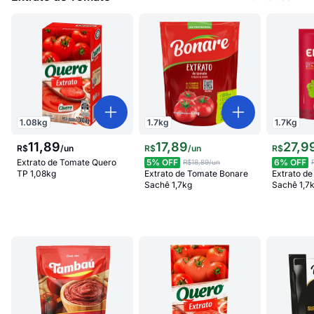
1.08
kg
1.7
kg
1.7
Kg
11
,
89
17
,
89
27
,
9
R$
/
un
R$
/
un
R$
Extrato de Tomate Quero
5
% OFF
6
% OFF
R$18,89
/un
TP 1,08kg
Extrato de Tomate Bonare
Extrato de
Sachê 1,7kg
Sachê 1,7