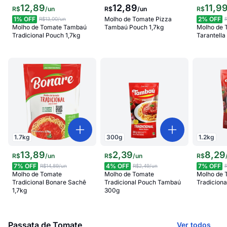
12
,
89
12
,
89
11
,
9
R$
/
un
R$
/
un
R$
1
% OFF
Molho de Tomate Pizza
2
% OFF
R$13,00
/un
Molho de Tomate Tambaú
Tambaú Pouch 1,7kg
Molho de 
Tradicional Pouch 1,7kg
Tarantella
1.7
kg
300
g
1.2
kg
13
,
89
2
,
39
8
,
29
R$
/
un
R$
/
un
R$
7
% OFF
4
% OFF
7
% OFF
R$14,89
/un
R$2,49
/un
Molho de Tomate
Molho de Tomate
Molho de 
Tradicional Bonare Sachê
Tradicional Pouch Tambaú
Tradicion
1,7kg
300g
Passata de Tomate
Ver todos