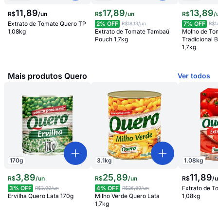
11
,
89
17
,
89
13
,
89
R$
/
un
R$
/
un
R$
/
Extrato de Tomate Quero TP
2
% OFF
7
% OFF
R$18,19
/un
R$1
1,08kg
Extrato de Tomate Tambaú
Molho de To
Pouch 1,7kg
Tradicional 
1,7kg
Mais produtos Quero
Ver todos
170
g
3.1
kg
1.08
kg
3
,
89
25
,
89
11
,
89
R$
/
un
R$
/
un
R$
/
3
% OFF
4
% OFF
Extrato de 
R$3,99
/un
R$26,89
/un
Ervilha Quero Lata 170g
Milho Verde Quero Lata
1,08kg
1,7kg