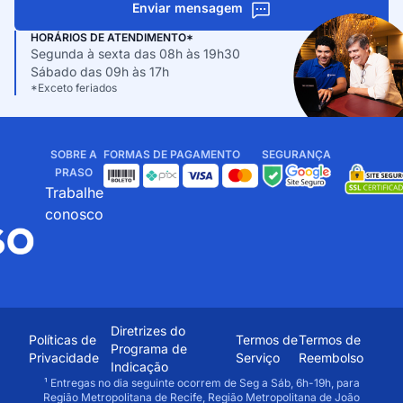
Enviar mensagem
HORÁRIOS DE ATENDIMENTO*
Segunda à sexta das 08h às 19h30
Sábado das 09h às 17h
*Exceto feriados
SOBRE A
FORMAS DE PAGAMENTO
SEGURANÇA
PRASO
Trabalhe
conosco
Diretrizes do
Políticas de
Termos de
Termos de
Programa de
Privacidade
Serviço
Reembolso
Indicação
¹ Entregas no dia seguinte ocorrem de Seg a Sáb, 6h-19h, para
Região Metropolitana de Recife, Região Metropolitana de João