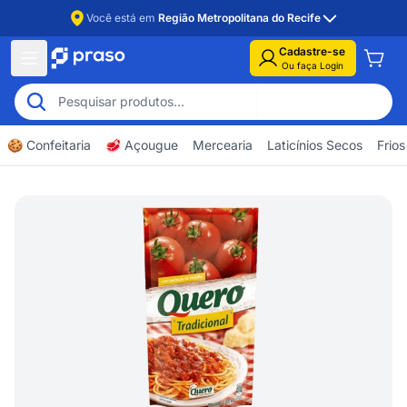
Você está em
Região Metropolitana do Recife
Cadastre-se
Ou faça Login
🍪 Confeitaria
🥩 Açougue
Mercearia
Laticínios Secos
Frios