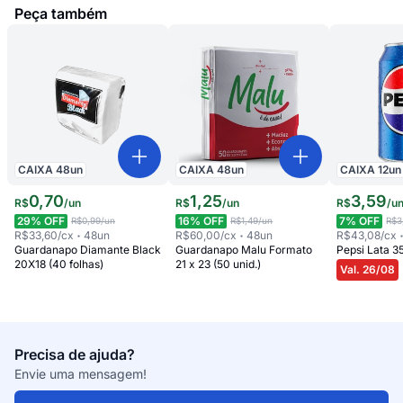
Peça também
CAIXA
48
un
CAIXA
48
un
CAIXA
12
un
0
,
70
1
,
25
3
,
59
R$
/
un
R$
/
un
R$
/
u
29
% OFF
16
% OFF
7
% OFF
R$0,99
/un
R$1,49
/un
R$3
R$33,60
/cx
48
un
R$60,00
/cx
48
un
R$43,08
/cx
Guardanapo Diamante Black
Guardanapo Malu Formato
Pepsi Lata 3
20X18 (40 folhas)
21 x 23 (50 unid.)
Val. 26/08
Precisa de ajuda?
Envie uma mensagem!