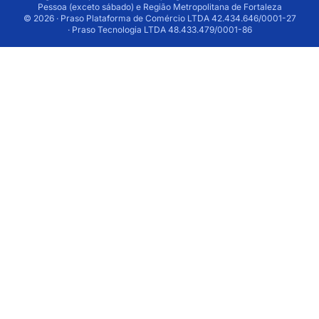
Pessoa (exceto sábado) e Região Metropolitana de Fortaleza
© 2026 · Praso Plataforma de Comércio LTDA 42.434.646/0001-27
· Praso Tecnologia LTDA 48.433.479/0001-86