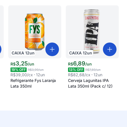
CAIXA
12
un
CAIXA
12
un
3
,
25
6
,
89
R$
/
un
R$
/
un
19
% OFF
13
% OFF
R$3,99
/un
R$7,89
/un
R$39,00
/cx
12
un
R$82,68
/cx
12
un
Refrigerante Fys Laranja
Cerveja Lagunitas IPA
Lata 350ml
Lata 350ml (Pack c/ 12)