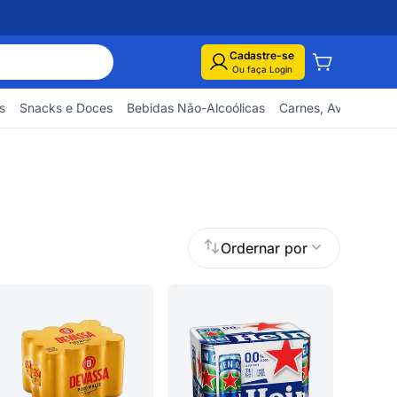
Cadastre-se
Ou faça Login
s
Snacks e Doces
Bebidas Não-Alcoólicas
Carnes, Aves e Pes
Ordernar por