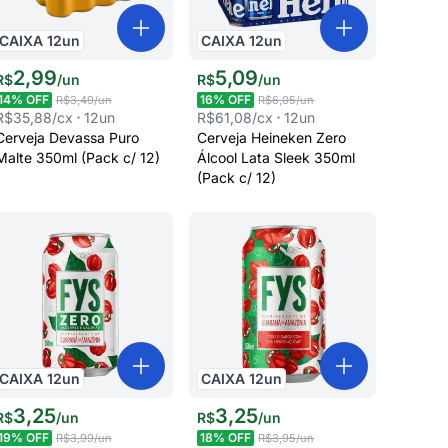
CAIXA
12
un
CAIXA
12
un
2
,
99
5
,
09
R$
/
un
R$
/
un
14
% OFF
16
% OFF
R$3,49
/un
R$6,05
/un
R$35,88
/cx
12
un
R$61,08
/cx
12
un
Cerveja Devassa Puro
Cerveja Heineken Zero
Malte 350ml (Pack c/ 12)
Álcool Lata Sleek 350ml
(Pack c/ 12)
CAIXA
12
un
CAIXA
12
un
3
,
25
3
,
25
R$
/
un
R$
/
un
19
% OFF
18
% OFF
R$3,99
/un
R$3,95
/un