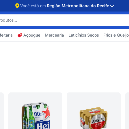
Você está em
Região Metropolitana do Recife
eitaria
🥩 Açougue
Mercearia
Laticínios Secos
Frios e Queijo