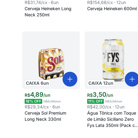
R$31,74
/cx
6
un
R$154,68
/cx
12
un
Cerveja Heineken Long
Cerveja Heineken 600ml
Neck 250ml
CAIXA
6
un
CAIXA
12
un
4
,
89
3
,
50
R$
/
un
R$
/
un
18
% OFF
11
% OFF
R$5,99
/un
R$3,95
/un
R$29,34
/cx
6
un
R$42,00
/cx
12
un
Cerveja Sol Premium
Água Tônica com Toque
Long Neck 330ml
de Limão Siciliano Zero
Fys Lata 350ml (Pack c/
12)