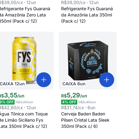
R$39,00
/cx
12
un
R$39,00
/cx
12
un
Refrigerante Fys Guaraná
Refrigerante Fys Guaraná
da Amazônia Zero Lata
da Amazônia Lata 350ml
350ml (Pack c/ 12)
(Pack c/ 12)
CAIXA
12
un
CAIXA
6
un
3
,
55
5
,
29
R$
/
un
R$
/
un
9
% OFF
4
% OFF
R$3,90
/un
R$5,49
/un
R$42,60
/cx
12
un
R$31,74
/cx
6
un
Água Tônica com Toque
Cerveja Baden Baden
de Limão Siciliano Fys
Pilsen Cristal Lata Sleek
Lata 350ml (Pack c/ 12)
350ml (Pack c/ 6)