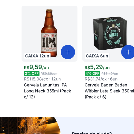
CAIXA
12
un
CAIXA
6
un
9
,
59
5
,
29
R$
/
un
R$
/
un
3
% OFF
4
% OFF
R$9,89
/un
R$5,49
/un
R$115,08
/cx
12
un
R$31,74
/cx
6
un
Cerveja Lagunitas IPA
Cerveja Baden Baden
Long Neck 355ml (Pack
Witbier Lata Sleek 350ml
c/ 12)
(Pack c/ 6)
Precisa de ajuda?