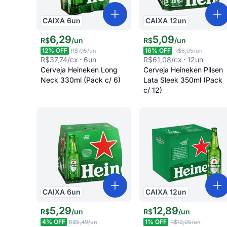
CAIXA
6
un
CAIXA
12
un
6
,
29
5
,
09
R$
/
un
R$
/
un
12
% OFF
16
% OFF
R$7,15
/un
R$6,05
/un
R$37,74
/cx
6
un
R$61,08
/cx
12
un
Cerveja Heineken Long
Cerveja Heineken Pilsen
Neck 330ml (Pack c/ 6)
Lata Sleek 350ml (Pack
c/ 12)
CAIXA
6
un
CAIXA
12
un
5
,
29
12
,
89
R$
/
un
R$
/
un
4
% OFF
1
% OFF
R$5,49
/un
R$13,05
/un