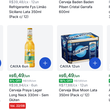
R$39,48
/cx
12
un
Cerveja Baden Baden
Refrigerante Fys Limão
Pilsen Cristal Garrafa
Siciliano Lata 350ml
600ml
(Pack c/ 12)
CAIXA
6
un
CAIXA
12
un
6
,
49
6
,
49
R$
/
un
R$
/
un
8
% OFF
18
% OFF
R$7,05
/un
R$7,89
/un
R$38,94
/cx
6
un
R$77,88
/cx
12
un
Cerveja Praya Lager
Cerveja Blue Moon Lata
Long Neck 330ml - Sem
350ml (Pack c/ 12)
Glúten
Val. 22/08