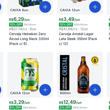
CAIXA
6
un
CAIXA
12
un
6
,
29
3
,
49
R$
/
un
R$
/
un
12
% OFF
13
% OFF
R$7,15
/un
R$3,99
/un
R$37,74
/cx
6
un
R$41,88
/cx
12
un
Cerveja Heineken Zero
Cerveja Amstel Lager
Álcool Long Neck 330ml
Lata Sleek 350ml (Pack
(Pack c/ 6)
c/ 12)
CAIXA
12
un
600
ml
3
,
29
12
,
49
R$
/
un
R$
/
un
6
% OFF
3
% OFF
R$3,49
/un
R$12,89
/un