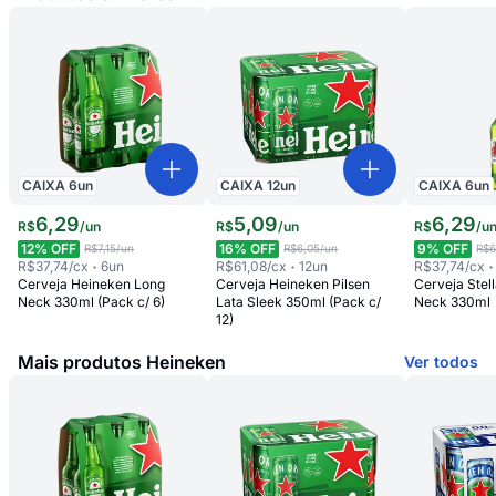
CAIXA
6
un
CAIXA
12
un
CAIXA
6
un
6
,
29
5
,
09
6
,
29
R$
/
un
R$
/
un
R$
/
u
12
% OFF
16
% OFF
9
% OFF
R$7,15
/un
R$6,05
/un
R$6
R$37,74
/cx
6
un
R$61,08
/cx
12
un
R$37,74
/cx
Cerveja Heineken Long
Cerveja Heineken Pilsen
Cerveja Stell
Neck 330ml (Pack c/ 6)
Lata Sleek 350ml (Pack c/
Neck 330ml
12)
Mais produtos Heineken
Ver todos