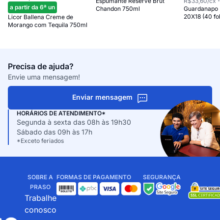
Espumante Reserve Brut
R$33,60
/cx
a partir da 6ª un
Chandon 750ml
Guardanapo 
20X18 (40 fo
Licor Ballena Creme de
Morango com Tequila 750ml
Precisa de ajuda?
Envie uma mensagem!
Enviar mensagem
HORÁRIOS DE ATENDIMENTO*
Segunda à sexta das 08h às 19h30
Sábado das 09h às 17h
*Exceto feriados
SOBRE A
FORMAS DE PAGAMENTO
SEGURANÇA
PRASO
Trabalhe
conosco