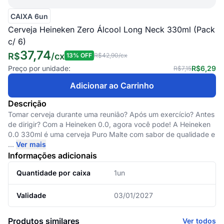
CAIXA 6un
Cerveja Heineken Zero Álcool Long Neck 330ml (Pack
c/ 6)
37,74
R$
/
cx
13
% OFF
R$42,90
/cx
Preço por unidade:
R$6,29
R$7,15
Adicionar ao Carrinho
Descrição
Tomar cerveja durante uma reunião? Após um exercício? Antes
de dirigir? Com a Heineken 0.0, agora você pode! A Heineken
0.0 330ml é uma cerveja Puro Malte com sabor de qualidade e
...
Ver mais
Informações adicionais
Quantidade por caixa
1un
Validade
03/01/2027
Produtos similares
Ver todos