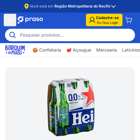
Você está em
Região Metropolitana do Recife
Cadastre-se
Ou faça Login
🍪 Confeitaria
🥩 Açougue
Mercearia
Laticíni