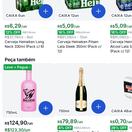
CAIXA
6
un
CAIXA
12
un
CAIXA
12
un
6
,
29
5
,
09
5
,
09
R$
/
un
R$
/
un
R$
/
u
12
% OFF
16
% OFF
16
% OFF
R$7,15
/un
R$6,05
/un
R$
R$37,74
/cx
6
un
R$61,08
/cx
12
un
R$61,08
/cx
Cerveja Heineken Long
Cerveja Heineken Pilsen
Cerveja Hei
Neck 330ml (Pack c/ 6)
Lata Sleek 350ml (Pack c/
Álcool Lata 
12)
(Pack c/ 12)
Peça também
Leve + Pague -
750
ml
CAIXA
48
u
750
mL
79
,
89
0
,
70
R$
/
un
R$
/
u
124,90
R$
/
un
4
% OFF
29
% OFF
R$82,89
/un
R
R$123,30
/un