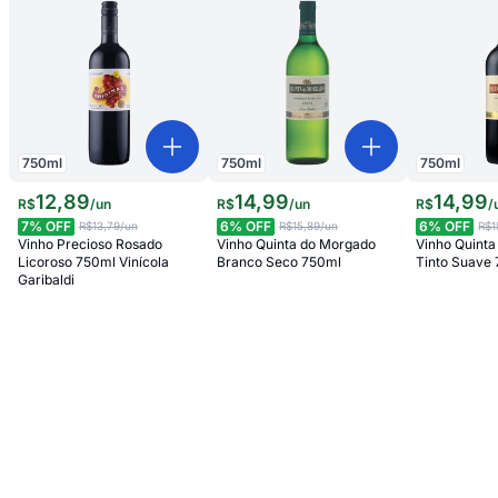
750
ml
750
ml
750
ml
12
,
89
14
,
99
14
,
99
R$
/
un
R$
/
un
R$
/
7
% OFF
6
% OFF
6
% OFF
R$13,79
/un
R$15,89
/un
R$1
Vinho Precioso Rosado
Vinho Quinta do Morgado
Vinho Quint
Licoroso 750ml Vinícola
Branco Seco 750ml
Tinto Suave
Garibaldi