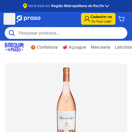
Você está em
Região Metropolitana do Recife
Cadastre-se
Ou faça Login
🍪 Confeitaria
🥩 Açougue
Mercearia
Laticíni