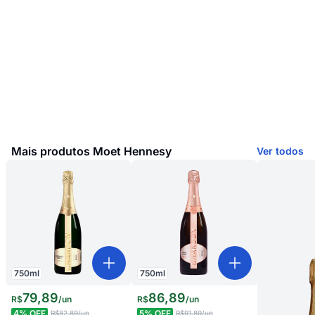
Mais produtos Moet Hennesy
Ver todos
750
ml
750
ml
79
,
89
86
,
89
R$
/
un
R$
/
un
4
% OFF
5
% OFF
R$82,89
/un
R$91,89
/un