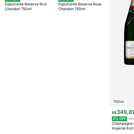
Espumante Reserve Brut
Espumante Reserve Rose
Chandon 750ml
Chandon 750ml
750
ml
349
,
8
R$
2
% OFF
R$3
Champagne 
Imperial Ext