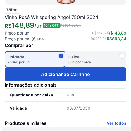
750ml
Vinho Rosé Whispering Angel 750ml 2024
148,89
R$
/
un
10
% OFF
R$164,89
/un
Preço por un:
R$148,89
R$164,89
Preço por cx. (
6
un):
R$893,34
R$989,34
Comprar por
Unidade
Caixa
750ml por un
6un por caixa
Adicionar ao Carrinho
Informações adicionais
Quantidade por caixa
6un
Validade
03/07/2030
Produtos similares
Ver todos