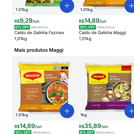
1.01
kg
1.01
kg
9
,
29
14
,
89
R$
/
un
R$
/
un
6
% OFF
10
% OFF
R$9,89
/un
R$16,59
/un
Caldo de Galinha Fazmax
Caldo de Galinha Maggi
1,01kg
1,01kg
Mais produtos Maggi
1.01
kg
1
kg
14
,
89
35
,
89
R$
/
un
R$
/
un
10
% OFF
8
% OFF
R$16,59
/un
R$38,89
/un