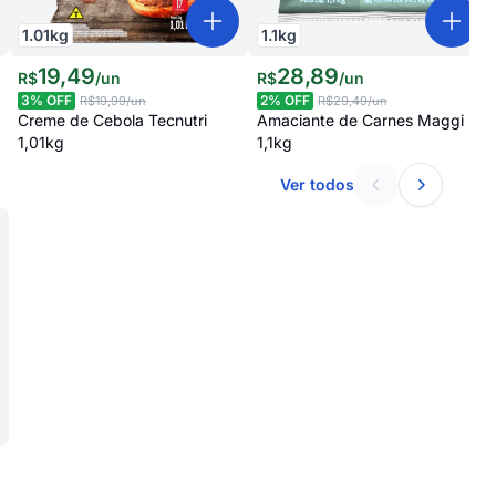
1.01
kg
1.1
kg
19
,
49
28
,
89
R$
/
un
R$
/
un
3
% OFF
2
% OFF
R$19,99
/un
R$29,49
/un
Creme de Cebola Tecnutri
Amaciante de Carnes Maggi
1,01kg
1,1kg
Ver todos