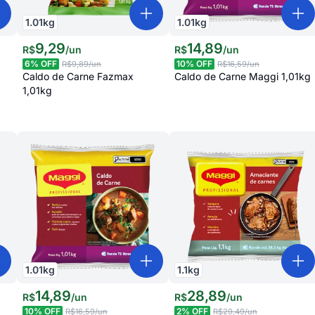
1.01
kg
1.01
kg
9
,
29
14
,
89
R$
/
un
R$
/
un
6
% OFF
10
% OFF
R$9,89
/un
R$16,59
/un
Caldo de Carne Fazmax
Caldo de Carne Maggi 1,01kg
1,01kg
1.01
kg
1.1
kg
14
,
89
28
,
89
R$
/
un
R$
/
un
10
% OFF
2
% OFF
R$16,59
/un
R$29,49
/un