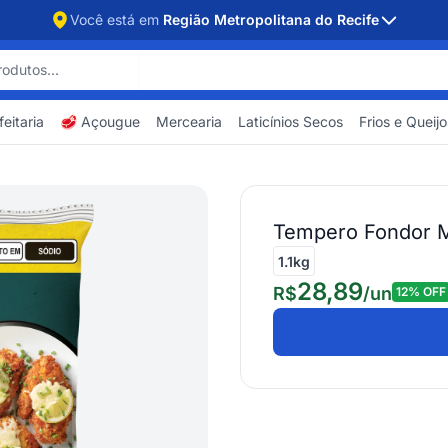
Você está em
Região Metropolitana do Recife
eitaria
🥩 Açougue
Mercearia
Laticínios Secos
Frios e Queijo
Tempero Fondor M
1.1kg
28,89
R$
/
un
12
% OFF