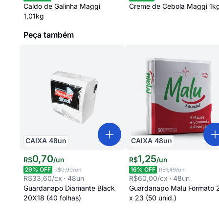
Caldo de Galinha Maggi
Creme de Cebola Maggi 1k
1,01kg
Peça também
CAIXA
48
un
CAIXA
48
un
0
,
70
1
,
25
R$
/
un
R$
/
un
29
% OFF
16
% OFF
R$0,99
/un
R$1,49
/un
R$33,60
/cx
48
un
R$60,00
/cx
48
un
Guardanapo Diamante Black
Guardanapo Malu Formato 
20X18 (40 folhas)
x 23 (50 unid.)