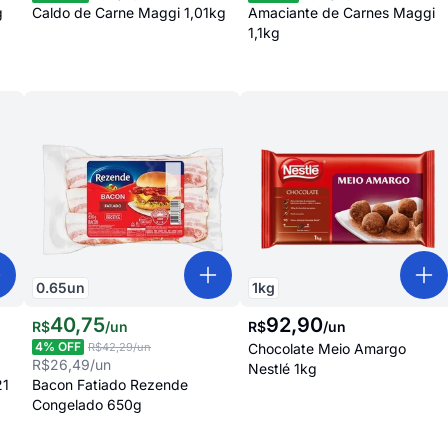
g
Caldo de Carne Maggi 1,01kg
Amaciante de Carnes Maggi
1,1kg
0.65
un
1
kg
40
,
75
92
,
90
R$
/
un
R$
/
un
4
% OFF
R$42,29
/un
Chocolate Meio Amargo
R$26,49
/un
Nestlé 1kg
21
Bacon Fatiado Rezende
Congelado 650g