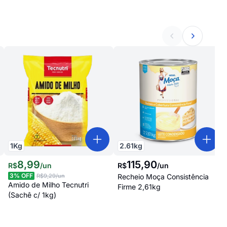
1
Kg
2.61
kg
8
,
99
115
,
90
R$
/
un
R$
/
un
3
% OFF
R$9,29
/un
Recheio Moça Consistência
Amido de Milho Tecnutri
Firme 2,61kg
(Sachê c/ 1kg)