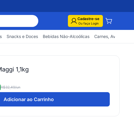
Cadastre-se
Ou faça Login
s
Snacks e Doces
Bebidas Não-Alcoólicas
Carnes, Aves e Pes
aggi 1,1kg
R$32,49
/un
Adicionar ao Carrinho