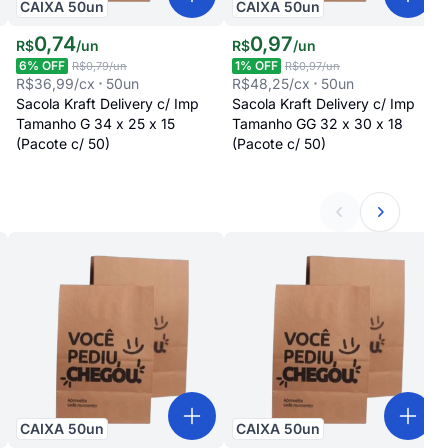
CAIXA
50
un
CAIXA
50
un
0
,
74
0
,
97
R$
/
un
R$
/
un
6
% OFF
1
% OFF
R$0,79
/un
R$0,97
/un
R$36,99
/cx
50
un
R$48,25
/cx
50
un
Sacola Kraft Delivery c/ Imp
Sacola Kraft Delivery c/ Imp
Tamanho G 34 x 25 x 15
Tamanho GG 32 x 30 x 18
(Pacote c/ 50)
(Pacote c/ 50)
CAIXA
50
un
CAIXA
50
un