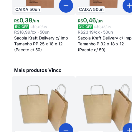
CAIXA
50
un
CAIXA
50
un
0
,
38
0
,
46
R$
/
un
R$
/
un
5
% OFF
3
% OFF
R$0,40
/un
R$0,48
/un
R$18,99
/cx
50
un
R$23,19
/cx
50
un
Sacola Kraft Delivery c/ Imp
Sacola Kraft Delivery c/ Imp
Tamanho PP 25 x 18 x 12
Tamanho P 32 x 18 x 12
(Pacote c/ 50)
(Pacote c/ 50)
Mais produtos Vinco