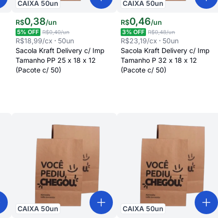
CAIXA
50
un
CAIXA
50
un
0
,
38
0
,
46
R$
/
un
R$
/
un
5
% OFF
3
% OFF
R$0,40
/un
R$0,48
/un
R$18,99
/cx
50
un
R$23,19
/cx
50
un
Sacola Kraft Delivery c/ Imp
Sacola Kraft Delivery c/ Imp
Tamanho PP 25 x 18 x 12
Tamanho P 32 x 18 x 12
(Pacote c/ 50)
(Pacote c/ 50)
CAIXA
50
un
CAIXA
50
un