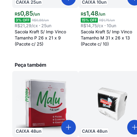
CAIXA
25
un
CAIXA
10
un
0
,
85
1
,
48
R$
/
un
R$
/
un
3
% OFF
15
% OFF
R$0,88
/un
R$1,75
/un
R$21,29
/cx
25
un
R$14,75
/cx
10
un
Sacola Kraft S/ Imp Vinco
Sacola Kraft S/ Imp Vinco
Tamanho P 26 x 21 x 9
Tamanho M 31 x 26 x 13
(Pacote c/ 25)
(Pacote c/ 10)
Peça também
CAIXA
48
un
CAIXA
48
un