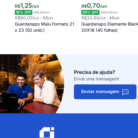
1
,
25
0
,
70
R$
/
un
R$
/
un
16
% OFF
29
% OFF
R$1,49
/un
R$0,99
/un
R$60,00
/cx
48
un
R$33,60
/cx
48
un
Guardanapo Malu Formato 21
Guardanapo Diamante Blac
x 23 (50 unid.)
20X18 (40 folhas)
Precisa de ajuda?
Envie uma mensagem!
Enviar mensagem