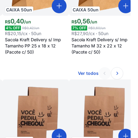
CAIXA
50
un
CAIXA
50
un
0
,
40
0
,
56
R$
/
un
R$
/
un
4
% OFF
7
% OFF
R$0,42
/un
R$0,60
/un
R$20,15
/cx
50
un
R$27,90
/cx
50
un
Sacola Kraft Delivery s/ Imp
Sacola Kraft Delivery s/ Imp
Tamanho PP 25 x 18 x 12
Tamanho M 32 x 22 x 12
(Pacote c/ 50)
(Pacote c/ 50)
Ver todos