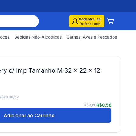
Cadastre-se
Ou faça Login
Doces
Bebidas Não-Alcoólicas
Carnes, Aves e Pescados
Embuti
very c/ Imp Tamanho M 32 x 22 x 12
R$29,90
/cx
R$0,58
R$0,60
Adicionar ao Carrinho