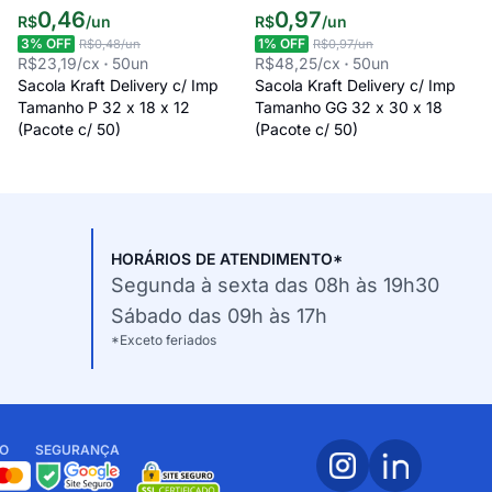
0
,
46
0
,
97
R$
/
un
R$
/
un
3
% OFF
1
% OFF
R$0,48
/un
R$0,97
/un
R$23,19
/cx
50
un
R$48,25
/cx
50
un
Sacola Kraft Delivery c/ Imp
Sacola Kraft Delivery c/ Imp
Tamanho P 32 x 18 x 12
Tamanho GG 32 x 30 x 18
(Pacote c/ 50)
(Pacote c/ 50)
HORÁRIOS DE ATENDIMENTO*
Segunda à sexta das 08h às 19h30
Sábado das 09h às 17h
*Exceto feriados
O
SEGURANÇA