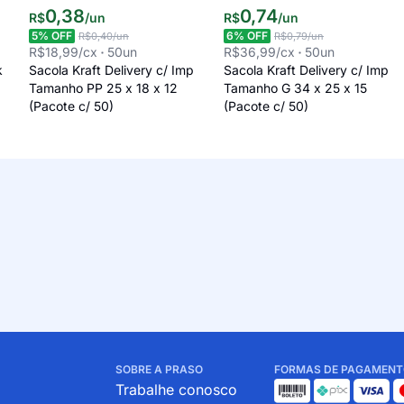
0
,
38
0
,
74
R$
/
un
R$
/
un
5
% OFF
6
% OFF
R$0,40
/un
R$0,79
/un
R$18,99
/cx
50
un
R$36,99
/cx
50
un
k
Sacola Kraft Delivery c/ Imp
Sacola Kraft Delivery c/ Imp
Tamanho PP 25 x 18 x 12
Tamanho G 34 x 25 x 15
(Pacote c/ 50)
(Pacote c/ 50)
SOBRE A PRASO
FORMAS DE PAGAMENT
Trabalhe conosco