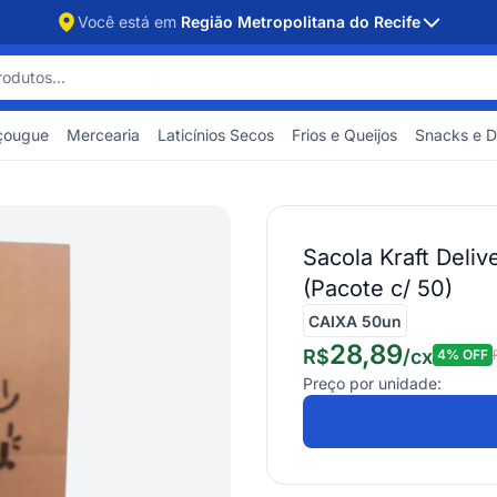
Você está em
Região Metropolitana do Recife
çougue
Mercearia
Laticínios Secos
Frios e Queijos
Snacks e 
Sacola Kraft Deli
(Pacote c/ 50)
CAIXA 50un
28,89
R$
/
cx
4
% OFF
Preço por unidade: