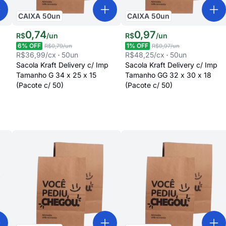
CAIXA
50
un
CAIXA
50
un
0
,
74
0
,
97
R$
/
un
R$
/
un
6
% OFF
1
% OFF
R$0,79
/un
R$0,97
/un
R$36,99
/cx
50
un
R$48,25
/cx
50
un
Sacola Kraft Delivery c/ Imp
Sacola Kraft Delivery c/ Imp
Tamanho G 34 x 25 x 15
Tamanho GG 32 x 30 x 18
(Pacote c/ 50)
(Pacote c/ 50)