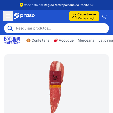
Você está em
Região Metropolitana do Recife
Cadastre-se
Ou faça Login
🍪 Confeitaria
🥩 Açougue
Mercearia
Laticíni