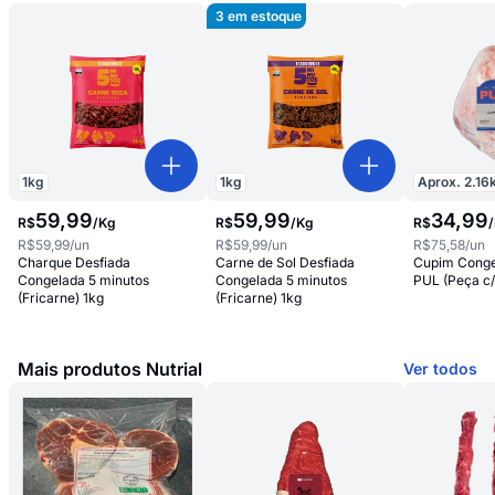
3
em estoque
1
kg
1
kg
Aprox.
2.16
59
,
99
59
,
99
34
,
99
R$
/
Kg
R$
/
Kg
R$
/
R$59,99
/un
R$59,99
/un
R$75,58
/un
Charque Desfiada
Carne de Sol Desfiada
Cupim Conge
Congelada 5 minutos
Congelada 5 minutos
PUL (Peça c/
(Fricarne) 1kg
(Fricarne) 1kg
Mais produtos Nutrial
Ver todos